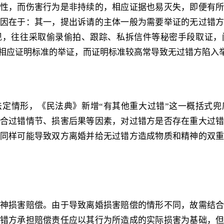
性，而伤害行为是非持续的，相应证据也易灭失，即便有
因在于：其一，提出诉请的主体一般为需要举证的无过错
现，往往采取偷录偷拍、跟踪、私拆信件等秘密手段取证，
相应证明标准的举证，而证明标准
较高常
导致无过错方陷入
定情形，《民法典》新增“有其他重大过错”这一概括式
合过错情节、损害后果等因素，对过错方是否存在重大过
同样可能导致双方离婚并给无过错方造成物质和精神的双
神损害赔偿。由于导致离婚损害赔偿的情形不同，故需结
错方承担赔偿责任应以其行为所造成的实际损害为基础，