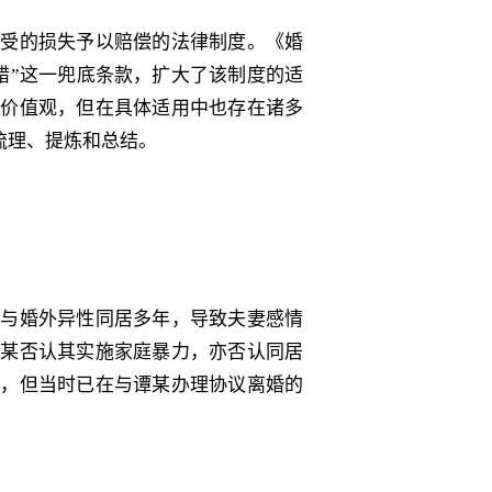
遭受的损失予以赔偿的法律制度。《婚
错”这一兜底条款，扩大了该制度的适
心价值观，但在具体适用中也存在诸多
梳理、提炼和总结。
还与婚外异性同居多年，导致夫妻感情
刘某否认其实施家庭暴力，亦否认同居
房，但当时已在与谭某办理协议离婚的