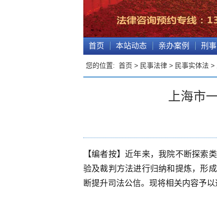
首页
本站动态
亲办案例
刑事
您的位置:
首页
>
民事法律
>
民事实体法
>
上海市
【编者按】
近年来，我院不断
探索类
验及裁判方法进行归纳和提炼，形成
断提升司法公信。现将相关内容予以