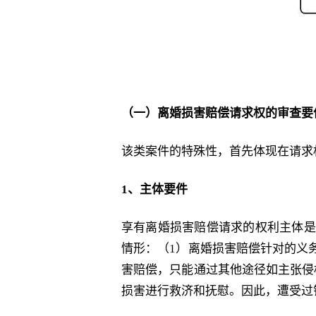
（一）离婚损害赔偿请求权的审查要
该类案件的特殊性，首先体现在请求
1
、
主体要件
享有离婚损害赔偿请求的权利主体是
情形：（
1
）离婚损害赔偿针对的义
害赔偿，只能通过其他途径
如主张
侵
损害进行救济和抚慰。因此，遭受过