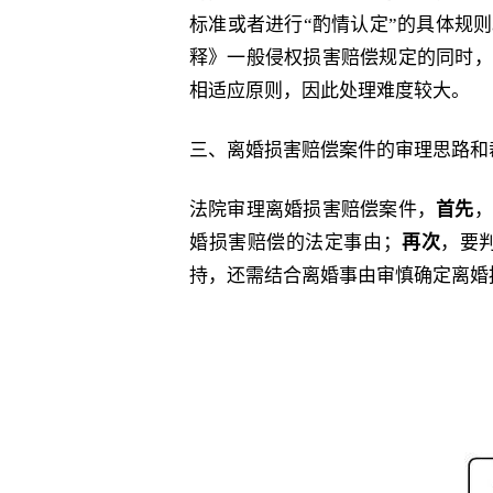
标准或者进行“酌情认定”的具体规
释》一般侵权损害赔偿规定的同时，
相适应原则，因此处理难度较大。
三、离婚损害赔偿案件的审理思路和
法院审理离婚损害赔偿案件，
首先
，
婚损害赔偿的法定事由；
再次
，要
持，还需结合离婚事由审慎确定离婚