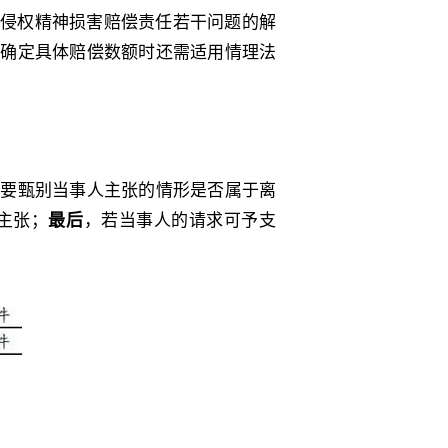
事侵权精神损害赔偿责任若干问题的解
在确定具体赔偿数额时还需适用情理法
，要甄别当事人主张的情形是否属于离
主张；
最后
，若当事人的请求可
予支