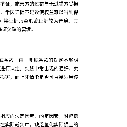
所举证，
施害方的
过错与无过错方受损
方，常因证据不足致使权益难以得到保
间接证据乃至瑕疵证据较为普遍。其
举证欠缺的窘境。
兜底条款。由于兜底条款的规定不够明
错进行认定。实践中常出现的通奸、卖
重损害，而上述情形是否可直接适用该
合相应的法定因素、酌定因素，对赔偿
但在实际裁判中，缺乏量化实际损害的