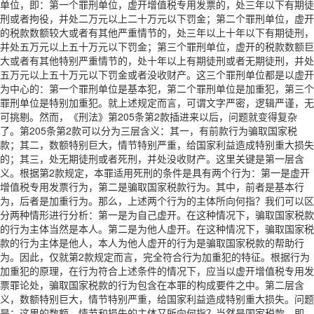
单位，即：第一个罪刑单位，虚开增值税专用发票的，处三年以下有期徒
刑或者拘役，并处二万元以上二十万元以下罚金；第二个罪刑单位，虚开
的税款数额较大或者有其他严重情节的，处三年以上十年以下有期徒刑，
并处五万元以上五十万元以下罚金；第三个罪刑单位，虚开的税款数额巨
大或者有其他特别严重情节的，处十年以上有期徒刑或者无期徒刑，并处
五万元以上五十万元以下罚金或者没收财产。这三个罪刑单位都是以虚开
为中心的：第一个罪刑单位是基本犯，第二个罪刑单位是加重犯，第三个
罪刑单位是特别加重犯。就上述规定而言，可谓文字严密，逻辑严谨，无
可挑剔。然而，《刑法》第205条第2款插进来以后，问题就变得复杂
了。第205条第2款可以分为三层含义：其一，有前款行为骗取国家税
款；其二，数额特别巨大，情节特别严重，给国家利益造成特别重大损失
的；其三，处无期徒刑或者死刑，并处没收财产。这里关键是第一层含
义。根据第2款规定，本罪适用死刑的条件是具有两个行为：第一是虚开
增值税专用发票行为，第二是骗取国家税款行为。其中，前者是基本行
为，后者是加重行为。那么，上述两个行为的主体所向何指？我们可以区
分两种情形进行分析：第一是为自己虚开。在这种情况下，骗取国家税款
的行为主体当然是本人。第二是为他人虚开。在这种情况下，骗取国家税
款的行为主体是他人，本人为他人虚开的行为是骗取国家税款的帮助行
为。因此，仅就第2款规定而言，完全符合行为加重犯的特征。根据行为
加重犯的原理，在行为符合上述条件的情况下，应当以虚开增值税专用发
票罪论处，骗取国家税款的行为包含在本罪的构成要件之中。第二层含
义，数额特别巨大，情节特别严重，给国家利益造成特别重大损失。问题
是：这里的数额、情节和损失的主体又所向何指？当然是国家税款，即，