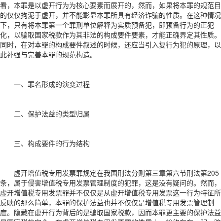
看，本罪是以虚开行为为核心要素而展开的，然而，如果将本罪的规范目
的仅仅拘泥于虚开，并不能彰显本罪所具有经济诈骗的性质。在这种情况
下，只有将本罪第一个罪刑单位解释为实质预备犯，即预备行为的正犯
化，以骗取国家税款作为其非法的构成要件要素，才能正确界定其性质。
同时，在对本罪的构成要件叙述的时候，还应当引入复行为犯的原理，以
此补强与完善本罪的规范构造。
一、罪名形成的演变过程
二、保护法益的类型归属
三、构成要件的行为结构
虚开增值税专用发票罪规定在我国刑法分则第三章第六节刑法第205
条，属于侵害增值税专用发票管理制度的犯罪，这是没有疑问的。然而，
虚开增值税专用发票罪并不仅仅是从虚开增值税专用发票这一行为特征所
反映的那么简单，本罪的保护法益也并不仅仅是增值税专用发票管理制
度。隐藏在虚开行为背后的是骗取国家税款，因而本罪更主要的保护法益