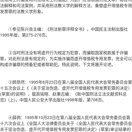
法解释和司法案例，并采用刑法教义学的解释方法，重塑虚开增值税专用
发票罪的法教义学形象。
①参见陈兴良主编：《刑法新罪评释全书》，中国民主法制出版社
1995年版，第275-276页。
②当时刑法没有将虚开行为规定为犯罪，而骗取国家税款属于诈骗
罪，对此刑法是有规定的，为实施诈骗而虚开增值税专用发票，完全可以
构成诈骗罪的预备犯或者帮助犯。特此说明，下文将展开论述。
③顾昂然：1995年8月23日在第八届全国人民代表大会常务委员会第
十五次会议上《〈关于惩治伪造、虚开代开增值税专用发票犯罪的决定〉
(草案)的说明》，载高铭暄、赵秉志编：《新中国刑法立法文献资料总
览》(上)，中国人民公安大学出版社1998年版，第708页。
④薛驹：1995年10月23日在第八届全国人民代表大会常务委员会第
十六次会议上《全国人大法律委员会关于〈全国人民代表大会常务委员会
关于惩治伪造、虚开代开增值税专用发票犯罪的决定〉(草案)审议结果的