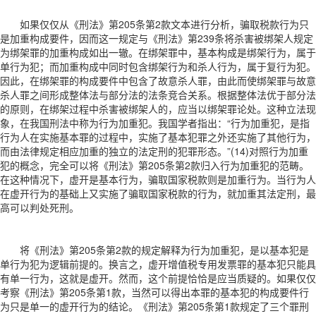
如果仅仅从《刑法》第205条第2款文本进行分析，骗取税款行为只
是加重构成要件，因而这一规定与《刑法》第239条将杀害被绑架人规定
为绑架罪的加重构成如出一辙。在绑架罪中，基本构成是绑架行为，属于
单行为犯；而加重构成中同时包含绑架行为和杀人行为，属于复行为犯。
因此，在绑架罪的构成要件中包含了故意杀人罪，由此而使绑架罪与故意
杀人罪之间形成整体法与部分法的法条竞合关系。根据整体法优于部分法
的原则，在绑架过程中杀害被绑架人的，应当以绑架罪论处。这种立法现
象，在我国刑法中称为行为加重犯。我国学者指出：“行为加重犯，是指
行为人在实施基本罪的过程中，实施了基本犯罪之外还实施了其他行为，
而由法律规定相应加重的独立的法定刑的犯罪形态。”(14)对照行为加重
犯的概念，完全可以将《刑法》第205条第2款归入行为加重犯的范畴。
在这种情况下，虚开是基本行为，骗取国家税款则是加重行为。当行为人
在虚开行为的基础上又实施了骗取国家税款的行为，就加重其法定刑，最
高可以判处死刑。
将《刑法》第205条第2款的规定解释为行为加重犯，是以基本犯是
单行为犯为逻辑前提的。换言之，虚开增值税专用发票罪的基本犯只能具
有单一行为，这就是虚开。然而，这个前提恰恰是应当质疑的。如果仅仅
考察《刑法》第205条第1款，当然可以得出本罪的基本犯的构成要件行
为只是单一的虚开行为的结论。《刑法》第205条第1款规定了三个罪刑