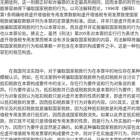
无期徒刑，这一刑期正好和诈骗罪的法定最高刑相同，因而本罪的刑罚也
能够容纳得下骗取国家税款的行为。以司法解释而论，1996年《解释》
第1条明确地将虚开增值税专用发票数额和虚开增值税专用发票致使国家
税款被骗取数额并列为本罪的定罪量刑标准。因此，并非只是虚开而未实
施骗取国家税款的行为以本罪论处，而且虚开并实施骗取国家税款的行为
也以本罪论处。换言之，虽然《刑法》第205条对本罪的实行行为表述为
虚开增值税专用发票而根本没有涉及骗取国家税款的内容，司法解释将骗
取国家税款的行为和结果都一并包含在本罪的构成要件之中，这是一种包
容犯的规范构造。
在我国司法实践中，对于骗取国家税款行为在本罪中的地位存在某种
模糊认识。例如，在司法案例中将骗取国家税款称为抵扣税款并且讨论了
抵扣税款在本罪构成要件中的含义，存在行为要件说和行为对象说的差
异。行为要件说认为，抵扣税款并已造成税款损失是本罪的行为要件；而
行为对象说则认为抵扣税款只是对虚开发票的性质的要求，即虚开的是可
以抵扣税款的发票，因而抵扣税款属于行为对象的内容。(20)其实，这里
所论及的抵扣税款就是骗取国家税款，因为这种抵扣税款是利用虚开的增
值税专用发票进行抵扣的，因而造成国家税款流失。如果以此界定抵扣税
款，则它就不可能只是增值税专用发票的性质，而是行为人所实施的一种
行为，因而行为要件说显然是正确的。如果这种骗取国家税款的内容包含
在虚开增值税专用发票罪的构成要件之中，则对于在实施虚开行为，同时
又实施骗取国家税款行为的，就应当以本罪论处。只有在本罪构成要件中