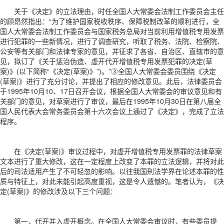
关于《决定》的立法理由，时任全国人大常委会法制工作委员会主任
的顾昂然指出：“为了维护国家税收秩序、保障税制改革的顺利进行，全
国人大常委会法制工作委员会与国家税务总局对当前利用增值税专用发票
进行犯罪的一些新情况，进行了调查研究，听取了税务、法院、检察院、
公安等有关部门和法律专家的意见，并征求了各省、自治区、直辖市的意
见，拟订了《关于惩治伪造、虚开代开增值税专用发票犯罪的决定(草
案)》(以下简称“《决定(草案)》”)。”③全国人大常委会委员围绕《决定
(草案)》进行了充分讨论，并提出了相应的修改意见。此后，法律委员会
于1995年10月10、17日召开会议，根据全国人大常委会的审议意见和有
关部门的意见，对草案进行了审议，最后在1995年10月30日在第八届全
国人民代表大会常务委员会第十六次会议上通过了《决定》，完成了立法
程序。
在《决定(草案)》审议过程中，对虚开增值税专用发票罪的法律草案
文本进行了重大修改，这在一定程度上改变了本罪的立法逻辑，并将对此
后的司法适用产生了不可轻忽的影响。以往我国刑法学界在论述本罪的性
质与特征上，对此未能引起高度重视，这是令人遗憾的。笔者认为，《决
定(草案)》的修改涉及以下三个问题：
第一，代开并入虚开概念。在全国人大常委会审议时，有些委员提