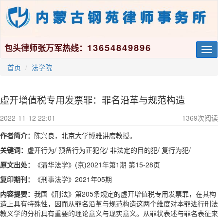
13654849896
包头律师张万军热线：
Tog
nav
首页
法学院
虚开增值税专用发票罪：罪名沿革与规范构造
2022-11-12 22:01
1369
次阅读
作者简介：
陈兴良，北京大学博雅讲席教授。
关键词：
虚开行为/
预备行为正犯化/
非法定的目的犯/
复行为犯/
原文出处：
《清华法学》(京)2021年第1期 第15-28页
复印期刊：
《刑事法学》
2021年05期
内容提要：
我国《刑法》第205条规定的虚开增值税专用发票罪，在其构
造上具有特殊性，因而从罪名沿革与规范构造这两个维度对本罪进行刑法
教义学的分析具有重要的理论意义与现实意义。从罪状表述与罪名表征来