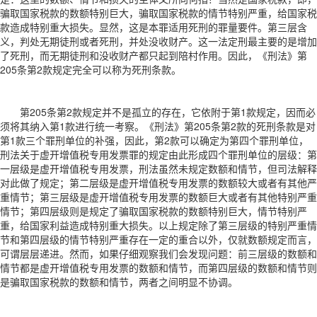
骗取国家税款的数额特别巨大，骗取国家税款的情节特别严重，给国家税
款造成特别重大损失。显然，这是本罪适用死刑的罪量要件。第三层含
义，判处无期徒刑或者死刑，并处没收财产。这一法定刑最主要的是增加
了死刑，而无期徒刑和没收财产都只起到陪村作用。因此，《刑法》第
205条第2款规定完全可以称为死刑条款。
第205条第2款规定并不是孤立的存在，它依附于第1款规定，因而必
须将其纳入第1款进行统一考察。《刑法》第205条第2款的死刑条款是对
第1款三个罪刑单位的补强，因此，第2款可以确定为第四个罪刑单位，
刑法关于虚开增值税专用发票罪的规定由此形成四个罪刑单位的层级：第
一层级是虚开增值税专用发票，刑法虽然未规定数额和情节，但司法解释
对此做了规定；第二层级是虚开增值税专用发票的数额较大或者有其他严
重情节；第三层级是虚开增值税专用发票的数额巨大或者有其他特别严重
情节；第四层级则是规定了骗取国家税款的数额特别巨大，情节特别严
重，给国家利益造成特别重大损失。以上规定除了第三层级的特别严重情
节和第四层级的情节特别严重存在一定的重合以外，仅就数额规定而言，
可谓层层递进。然而，如果仔细观察我们会发现问题：前三层级的数额和
情节都是虚开增值税专用发票的数额和情节，而第四层级的数额和情节则
是骗取国家税款的数额和情节，两者之间明显不协调。