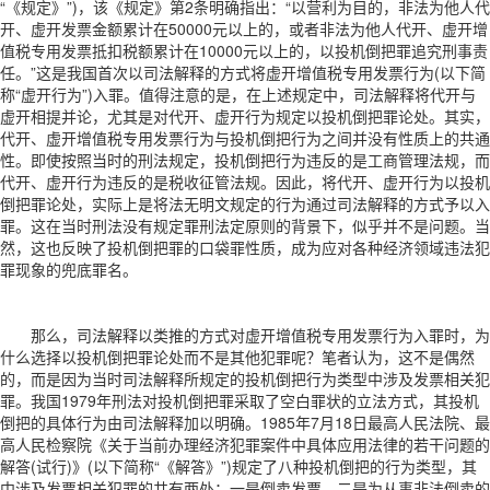
“《规定》”)，该《规定》第2条明确指出：“以营利为目的，非法为他人代
开、虚开发票金额累计在50000元以上的，或者非法为他人代开、虚开增
值税专用发票抵扣税额累计在10000元以上的，以投机倒把罪追究刑事责
任。”这是我国首次以司法解释的方式将虚开增值税专用发票行为(以下简
称“虚开行为”)入罪。值得注意的是，在上述规定中，司法解释将代开与
虚开相提并论，尤其是对代开、虚开行为规定以投机倒把罪论处。其实，
代开、虚开增值税专用发票行为与投机倒把行为之间并没有性质上的共通
性。即使按照当时的刑法规定，投机倒把行为违反的是工商管理法规，而
代开、虚开行为违反的是税收征管法规。因此，将代开、虚开行为以投机
倒把罪论处，实际上是将法无明文规定的行为通过司法解释的方式予以入
罪。这在当时刑法没有规定罪刑法定原则的背景下，似乎并不是问题。当
然，这也反映了投机倒把罪的口袋罪性质，成为应对各种经济领域违法犯
罪现象的兜底罪名。
那么，司法解释以类推的方式对虚开增值税专用发票行为入罪时，为
什么选择以投机倒把罪论处而不是其他犯罪呢？笔者认为，这不是偶然
的，而是因为当时司法解释所规定的投机倒把行为类型中涉及发票相关犯
罪。我国1979年刑法对投机倒把罪采取了空白罪状的立法方式，其投机
倒把的具体行为由司法解释加以明确。1985年7月18日最高人民法院、最
高人民检察院《关于当前办理经济犯罪案件中具体应用法律的若干问题的
解答(试行)》(以下简称“《解答》”)规定了八种投机倒把的行为类型，其
中涉及发票相关犯罪的共有两处：一是倒卖发票，二是为从事非法倒卖的