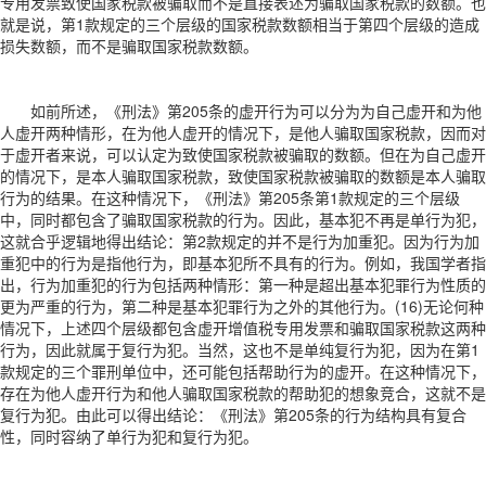
专用发票致使国家税款被骗取而不是直接表述为骗取国家税款的数额。也
就是说，第1款规定的三个层级的国家税款数额相当于第四个层级的造成
损失数额，而不是骗取国家税款数额。
如前所述，《刑法》第205条的虚开行为可以分为为自己虚开和为他
人虚开两种情形，在为他人虚开的情况下，是他人骗取国家税款，因而对
于虚开者来说，可以认定为致使国家税款被骗取的数额。但在为自己虚开
的情况下，是本人骗取国家税款，致使国家税款被骗取的数额是本人骗取
行为的结果。在这种情况下，《刑法》第205条第1款规定的三个层级
中，同时都包含了骗取国家税款的行为。因此，基本犯不再是单行为犯，
这就合乎逻辑地得出结论：第2款规定的并不是行为加重犯。因为行为加
重犯中的行为是指他行为，即基本犯所不具有的行为。例如，我国学者指
出，行为加重犯的行为包括两种情形：第一种是超出基本犯罪行为性质的
更为严重的行为，第二种是基本犯罪行为之外的其他行为。(16)无论何种
情况下，上述四个层级都包含虚开增值税专用发票和骗取国家税款这两种
行为，因此就属于复行为犯。当然，这也不是单纯复行为犯，因为在第1
款规定的三个罪刑单位中，还可能包括帮助行为的虚开。在这种情况下，
存在为他人虚开行为和他人骗取国家税款的帮助犯的想象竞合，这就不是
复行为犯。由此可以得出结论：《刑法》第205条的行为结构具有复合
性，同时容纳了单行为犯和复行为犯。