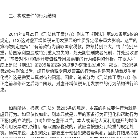
三、构成要件的行为结构
2011年2月25日《刑法修正案(八)》删去了《刑法》第205条第2款的
规定，(12)这对虚开增值税专用发票罪的性质界定带来重大影响。这里的
第2款规定是指：“有前款行为骗取国家税款，数额特别巨大，情节特别严
重，给国家利益造成特别重大损失的，处无期徒刑或者死刑，并处没收财
产。”笔者对本罪的虚开增值税专用发票罪的行为结构的分析，在很大程
度上是以《刑法》第205条第2款的规定为逻辑出发点的。那么，第205条
第2款被删除以后，虚开增值税专用发票罪的行为结构是否也随着发生变
化呢？这是需要认真对待的问题。因此，笔者分为《刑法修正案(八)》修
正之前和修正之后两个阶段，对虚开增值税专用发票罪的行为结构进行论
述。
如前所述，根据《刑法》第205条的规定，本罪的构成要件行为就是
虚开行为。如果仅仅如此，则本罪就是典型的预备行为正犯化和帮助行为
正犯化的立法例。(13)如果在虚开以后，本人或者他人又利用虚开的增值
税专用发票进行抵扣，骗取国家税款的，就应当按照处罚较重的规定处
罚。通常来说，正犯的处罚都要重于预备犯或者帮助犯，因此其结果必然