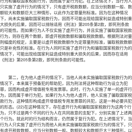
行为和骗取国家税款行为，因而属于复行为犯。在上述情况下，当行为人
只实施了虚开行为的情况下，只有虚开税款数额，应当分别数额一般、数
额较大和数额巨大三种情形，以此作为定罪量刑标准。因为在这种情况
下，尚未实施骗取国家税款行为，因而不可能出现给国家利益造成特别重
大损失的后果，因而可以排除适用《刑法》第205条第2款，即死刑条款
的可能性。而如果行为人不仅实施了虚开行为，并且实施了骗取国家税款
行为，则存在两个数额，即虚开税款数额和骗取税款数额。根据刑法对量
刑幅度的规定，主要是以虚开税款数额作为定罪量刑标准，骗取税款数额
只是补充性的标准。在行为人同时实施了虚开行为和骗取国家税款行为的
情况下，可能出现给国家利益造成特别重大损失的后果，因而存在适用
《刑法》第205条第2款，即死刑条款的可能性。
第二，在为他人虚开的情况下，当他人尚未实施骗取国家税款行为的
情况下，本来属于预备犯的帮助犯，因为刑法将这种帮助行为设立为犯
罪，因而构成虚开增值税专用发票罪。此时，行为人实施了单一的虚开行
为，因而属于单行为犯。如果行为人为他人虚开，他人实施了骗取国家税
款行为，这种情形构成虚开增值税专用发票罪的共犯，这是一种必要共犯
的形态。(22)在这种情况下，存在虚开行为和骗取国家税款行为这两个行
为，只不过是两个不同的行为人在共同故意的支配下，分别实施了上述两
个行为。就此时的行为结构而言，仍然属于复行为犯。在上述情况下，当
行为人只实施了虚开行为而他人尚未实施骗取国家税款行为的情况下，只
有虚开税款数额，应当分别数额一般、数额较大和数额巨大三种情形，以