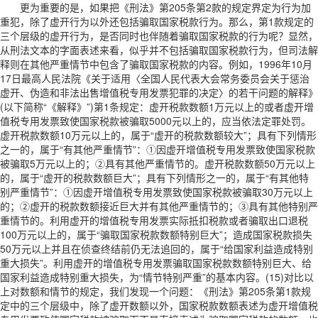
更为重要的是，如果把《刑法》第205条第2款的规定界定为行为加
重犯，除了虚开行为以外还包括骗取国家税款行为。那么，第1款规定的
三个层级的虚开行为，是否同时也伴随着骗取国家税款的行为呢？显然，
从刑法文本的字面表述来看，似乎并不包括骗取国家税款行为，但司法解
释则在其他严重情节中包含了骗取国家税款的内容。例如，1996年10月
17日最高人民法院《关于适用〈全国人民代表大会常务委员会关于惩治
虚开、伪造和非法出售增值税专用发票犯罪的决定〉的若干问题的解释》
(以下简称“《解释》”)第1条规定：虚开税款数额1万元以上的或者虚开增
值税专用发票致使国家税款被骗取5000元以上的，应当依法定罪处罚。
虚开税款数额10万元以上的，属于“虚开的税款数额较大”；具有下列情形
之一的，属于“有其他严重情节”：①因虚开增值税专用发票致使国家税款
被骗取5万元以上的；②具有其他严重情节的。虚开税款数额50万元以上
的，属于“虚开的税款数额巨大”；具有下列情形之一的，属于“有其他特
别严重情节”：①因虚开增值税专用发票致使国家税款被骗取30万元以上
的；②虚开的税款数额接近巨大并有其他严重情节的；③具有其他特别严
重情节的。利用虚开的增值税专用发票实际抵扣税款或者骗取出口退税
100万元以上的，属于“骗取国家税款数额特别巨大”；造成国家税款损失
50万元以上并且在侦查终结前仍无法追回的，属于“给国家利益造成特别
重大损失”。利用虚开的增值税专用发票骗取国家税款数额特别巨大、给
国家利益造成特别重大损失，为“情节特别严重”的基本内容。(15)对比以
上对数额和情节的规定，我们发现一个问题：《刑法》第205条第1款规
定中的三个层级中，除了虚开数额以外，国家税款数额表述为虚开增值税