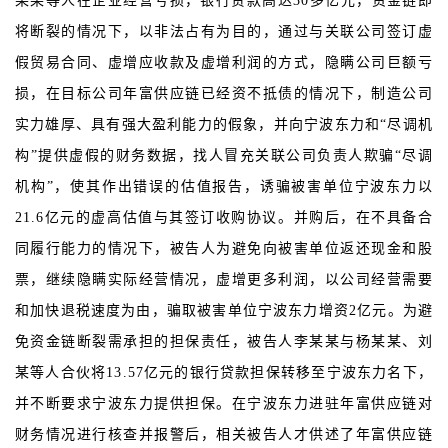
某某等人在企业经营亏损，银行贷款高达30多亿元，资金链即
将断裂的情况下，以非法占有为目的，通过与关联公司签订虚
假贸易合同、虚增应收款及虚增利润的方式，隐瞒公司巨额亏
损，在目标公司年富供应链已经资不抵债的情况下，制造公司
实力雄厚、具有强大盈利能力的假象，并向宁波东力和“尽调机
构”提供虚假的财务数据，找人冒充关联公司负责人欺骗“尽调
机构”，使其作出错误的估值报告，诱骗被害单位宁波东力以
21.6亿元的虚高估值与其签订收购协议。并购后，在不具备合
同履行能力的情况下，被告人为避免向被害单位返还现金和股
票，继续隐瞒实际经营情况，虚增更多利润，以公司经营需要
和加快退税速度为由，骗取被害单位宁波东力增资2亿元。为避
免资金链断裂需承担的担保责任，被告人李某某与杨某某、刘
“
某等人合伙将13.57亿元的银行贷款担保转移至宁波东力名下，
并不断要求宁波东力提供担保。在宁波东力进驻年富供应链对
”
财务情况进行核查并报警后，相关被告人才供述了年富供应链