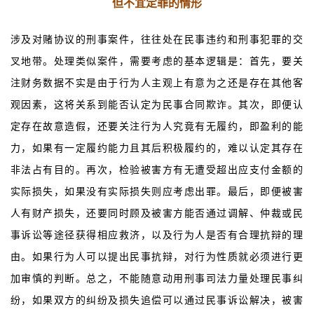
但不宜定罪的情形
涉及对赌协议的刑事案件，往往处在民事违约和刑事犯罪的交
叉地带。处理类似案件，需要考虑的基本逻辑是：首先，要关
注财务数据不实是由于行为人主观上有意为之还是存在其他客
观因素，这将关系到能否认定为民事合同欺诈。其次，即便认
定存在故意造假，还要关注行为人究竟有无履约，即盈利的能
力，如果有一定履约能力且其后积极履约的，难以认定其存在
非法占有目的。再次，检验被害方有无遭受超出应支付金额的
实际损失，如果没有实际损失则应考虑出罪。最后，即便被害
人有财产损失，还要同时顾及被害方能否通过调解、仲裁或民
事诉讼等途径获得相应救济，以及行为人是否有合理抗辩的理
由。如果行为人可以提出民事抗辩，对行为性质就必须进行更
加审慎的判断。总之，不能随意动用刑事司法力量处理民事纠
纷，如果双方的纠纷及损失追偿可以通过民事诉讼解决，被害