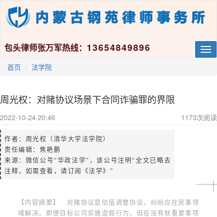
13654849896
包头律师张万军热线：
Tog
nav
首页
法学院
周光权：对赌协议场景下合同诈骗罪的界限
2022-10-24 20:46
1173
次阅读
作者：周光权（
清华大学法学院）
责任编辑：焦艳鹏
来源：微信公号“华政法学”，该公号注明“全文已略去
注释，如需查看，请订阅《法学》”
【内容摘要】 对赌协议是估值调整协议，纠纷应在民事领
域解决。即便目标公司实施造假行为，但在没有就重要事项