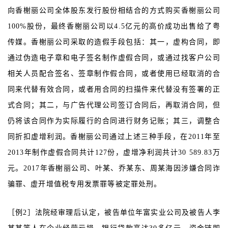
向香榭丽公司全体股东发行股份相结合的方式购买香榭丽公司
100%股份，最终香榭丽公司以4.5亿元的高价成功出售给了粤
传媒。香榭丽公司采取的造假手段包括：其一，虚构合同，即
通过伪造电子章和电子签名制作虚假合同，或通过找客户公司
相关人员配合签名、签章制作假合同，或者使用已经取消的合
同来代替有效合同，或者用合同的扫描件来代替没有签署的正
式合同；其二，与广告代理公司签订合同后，再取消合同，但
仍将该合同作为实际履行的合同进行财务记账；其三，调整合
同折扣虚增利润。香榭丽公司通过上述三种手段，在2011年至
2013年制作虚假合同共计127份，虚增净利润共计30 589.83万
元。2017年香榭丽公司、叶某、乔某东、周某海因涉嫌合同诈
骗罪、虚开增值税专用发票罪等被定罪处刑。
［例2］法院经审理后认定，被告单位年富实业公司及被告人李