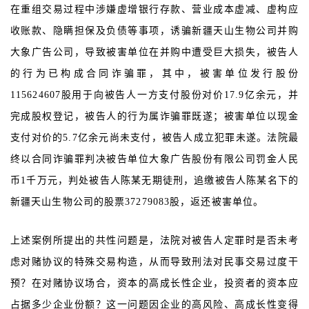
在重组交易过程中涉嫌虚增银行存款、营业成本虚减、虚构应
收账款、隐瞒担保及负债等事项，诱骗新疆天山生物公司并购
大象广告公司，导致被害单位在并购中遭受巨大损失，被告人
的行为已构成合同诈骗罪，其中，被害单位发行股份
115624607股用于向被告人一方支付股份对价17.9亿余元，并
完成股权登记，被告人的行为属诈骗罪既遂；被害单位以现金
支付对价的5.7亿余元尚未支付，被告人成立犯罪未遂。法院最
终以合同诈骗罪判决被告单位大象广告股份有限公司罚金人民
币1千万元，判处被告人陈某无期徒刑，追缴被告人陈某名下的
新疆天山生物公司的股票37279083股，返还被害单位。
上述案例所提出的共性问题是，法院对被告人定罪时是否未考
虑对赌协议的特殊交易构造，从而导致刑法对民事交易过度干
预？在对赌协议场合，资本的高成长性企业，投资者的资本应
占据多少企业份额？这一问题因企业的高风险、高成长性变得