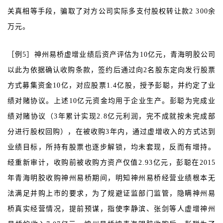
关真相等手段，骗取了对方公司实际多支付股权转让款2 300余
万元。
［例5］神州易桥虚增业绩后资产评估为10亿元，青海明胶公司
以此为依据确认收购条款，签约后通过向2名股东定向发行股票
方式募集资金10亿，对应股票1.4亿股，授予彭聪，并约定了业
绩对赌协议。上述10亿元资金均用于企业生产。彭聪为完成业
绩对赌协议（3年累计实现2.8亿元利润，完不成就按未完成部
分进行股权回购），在被收购3年内，通过虚增收入的方式达到
业绩目标，所持有股票也逐步解锁，均未套现，反而有增持。
经重新审计，收购前被收购方资产仅值2.93亿元，彭聪在2015
年青海明胶收购神州易桥期间，明知神州易桥经营业绩根本无
法满足并购上市的要求，为了规避证监部门监管，隐瞒神州易
桥真实经营情况，提前预谋，指使李静滨、张剑等人虚增神州