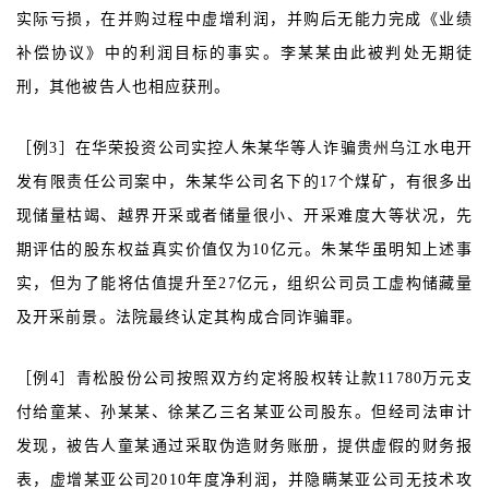
实际亏损，在并购过程中虚增利润，并购后无能力完成《业绩
补偿协议》中的利润目标的事实。李某某由此被判处无期徒
刑，其他被告人也相应获刑。
［例3］在华荣投资公司实控人朱某华等人诈骗贵州乌江水电开
发有限责任公司案中，朱某华公司名下的17个煤矿，有很多出
现储量枯竭、越界开采或者储量很小、开采难度大等状况，先
期评估的股东权益真实价值仅为10亿元。朱某华虽明知上述事
实，但为了能将估值提升至27亿元，组织公司员工虚构储藏量
及开采前景。法院最终认定其构成合同诈骗罪。
［例4］青松股份公司按照双方约定将股权转让款11780万元支
付给童某、孙某某、徐某乙三名某亚公司股东。但经司法审计
发现，被告人童某通过采取伪造财务账册，提供虚假的财务报
表，虚增某亚公司2010年度净利润，并隐瞒某亚公司无技术攻