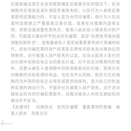
实施欺骗且双方在合同框架确定后再做评估的情况下，在对
赌期内兑现收益或补偿投资者损失的，以及行为人具有还款
意愿和还款能力的，不宜认定为合同诈骗罪。但行为人在估
值时造假使之严重脱离交易价值，或者在对赌期内虚增业
绩，导致估值调整机制失灵，被害人由此陷入错误处分财产
的，可能成立履约环节的合同诈骗罪，是否“实质地导致估值
调整机制失灵”，是衡量被告人是否就重要事项进行欺骗的标
尺。综合诈骗犯罪的财产损害是实质性的损失及对赌协议的
特殊性，对于被害人财产损失的认定，应当从投资人支付的
对价款中扣除目标企业的真实价值；对于尚在对赌期内的案
件，还要从被告人虚增额中扣除限售股份的价格；投资方在
“
对赌期内实际获得的收益，也应当予以扣除。投资方在对赌
期内为并购的目标企业增资或提供担保的，是为自己的利益
所实施的商业行为，不能评价为被害人财产损失。对于涉对
赌协议的合同诈骗犯罪案件，动辄对被告人判处无期徒刑的
”
做法并不妥当。
【关键词】 对赌协议 合同诈骗罪 重要事项的欺骗 被
害人损失 刑民交叉