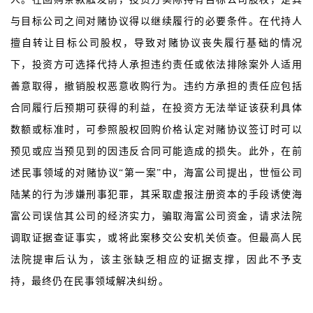
与目标公司之间对赌协议得以继续履行的必要条件。在代持人
擅自转让目标公司股权，导致对赌协议丧失履行基础的情况
下，投资方可选择代持人承担违约责任或依法排除案外人适用
善意取得，撤销股权恶意收购行为。违约方承担的责任应包括
合同履行后预期可获得的利益，在投资方无法举证该获利具体
数额或标准时，可参照股权回购价格认定对赌协议签订时可以
预见或应当预见到的因违反合同可能造成的损失。此外，在前
述民事领域的对赌协议“第一案”中，海富公司提出，世恒公司
陆某的行为涉嫌刑事犯罪，其采取虚报注册资本的手段诱使海
富公司误信其公司的经济实力，骗取海富公司资金，请求法院
调取证据查证事实，或将此案移交公安机关侦查。但最高人民
法院提审后认为，该主张缺乏相应的证据支撑，因此不予支
持，最终仍在民事领域解决纠纷。