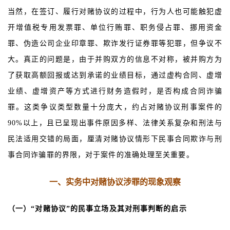
当然，在签订、履行对赌协议的过程中，行为人也可能触犯虚
开增值税专用发票罪、单位行贿罪、职务侵占罪、挪用资金
罪、伪造公司企业印章罪、欺诈发行证券罪等犯罪，但争议不
“
大。真正的问题是，由于并购双方的信息不对称，被并购方为
了获取高额回报或达到承诺的业绩目标，通过虚构合同、虚增
业绩、虚增资产等方式进行财务造假时，是否构成合同诈骗
罪。这类争议类型数量十分庞大，约占对赌协议刑事案件的
90%以上，且已呈现出事件原因多样、法律关系复杂和刑法与
民法适用交错的局面，厘清对赌协议情形下民事合同欺诈与刑
事合同诈骗罪的界限，对于案件的准确处理至关重要。
”
一、实务中对赌协议涉罪的现象观察
（一）“对赌协议”的民事立场及其对刑事判断的启示