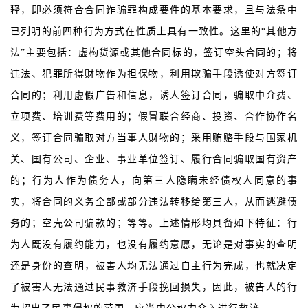
释，即必须符合合同诈骗罪构成要件的基本要求，且与法条中
已列明的前四种行为方式在性质上具有一致性。这里的“其他方
法”主要包括：虚构货源或其他合同标的，签订空头合同的；将
违法、犯罪所得财物作为担保物，利用欺骗手段诱使对方签订
合同的；利用虚假广告和信息，诱人签订合同，骗取中介费、
立项费、培训费等费用的；假冒联合经商、投资、合作协作名
义，签订合同骗取对方当事人财物的；采用贿赂手段与国家机
关、国有公司、企业、事业单位签订、履行合同骗取国有资产
的；行为人作为债务人，向第三人隐瞒未经债权人同意的事
实，将合同的义务全部或部分违法转移给第三人，从而逃避债
务的；空壳公司骗款的；等等。上述情形均具备如下特征：行
为人既没有履约能力，也没有履约意愿，无论是对事实的查明
还是身份的查明，被害人均无法通过自主行为完成，也就决定
了被害人无法通过民事救济手段挽回损失，因此，被告人的行