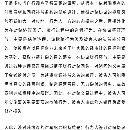
了很多应当自行调查了解清楚的事项，从根本上依赖融资者的
前景展望和回报补偿条款的简单设计，使得对赌协议的投资风
险不断加大。对应地，行为人一方的心态扭曲之后，直接外化
为在对赌协议签订、履行过程中的造假行为。在协议签订环
节，主要是估值造假，该欺骗行为涉及被害人的法益处分目
的，使投资者以目标企业未来若干年实现的经审计的目标利润
为基础、获取业绩补偿的目的落空。在协议履行环节，主要是
通过各种造假恶意阻挠或拒不履行对赌回购。对赌回购义务属
于金钱给付之债。为逃避业绩补偿义务的履行，被告人可能隐
瞒其真实的经营利润，制造经营亏损、无力偿付的假象，或故
意制造减资程序的障碍。因此，在对赌交易过程中，被告人可
能实施事关重要事项的欺骗行为，被害人由此陷入错误后遭受
财产损失。
因此，涉对赌协议的诈骗犯罪的特质是：行为人签订对赌协议