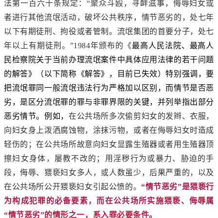
法第一百六十条规定：“聚众斗殴，寻衅滋事，侮辱妇女或
者进行其他流氓活动，破坏公共秩序，情节恶劣的，处七年
以下有期徒刑、拘役或者管制。流氓集团的首要分子，处七
年以上有期徒刑。”1984年颁布的《
最高人民法院、最高人
民检察院关于当前办理流氓案件中具体应用法律的若干问题
的解答》（以下简称《解答》，目前已失效）
特别强调，要
把流氓罪同一般流氓违法行为严格加以区别，而情节是否恶
劣，是区分流氓罪的罪与非罪界限的关键，并列举指出部分
恶劣情节。例如，
在公共场所多次偷剪妇女的发辫、衣服，
向妇女身上泼洒腐蚀物，涂抹污物，或者在侮辱妇女时造成
轻伤的；在公共场所故意向妇女显露生殖器或者用生殖器顶
擦妇女身体，屡教不改的；用淫秽行为或暴力、胁迫的手
段，侮辱、猥亵妇女多人，或人数虽少，后果严重的，以及
在公共场所公开猥亵妇女引起公愤的。
“情节恶劣”是猥亵行
为构成犯罪的必备要素，而在公共场所实施猥亵、侮辱属
“情节恶劣”的情形之一，系入罪必要条件。