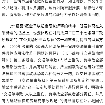
对于一些情节显著轻微的性冒犯行为，如在地铁、公交车等
公共场所，利用人多拥挤，短暂地隔衣服抚摸、顶擦他人臀
部、胸部等，作为治安违法的猥亵行为予以处罚是适当的。
对“猥亵”概念予以适度限制解释的精神，既要体现在入
罪标准的把握上，也要体现在对刑法第二百三十七条第二款
所规定的“在公共场所当众猥亵”这一加重处罚情节的理解方
面。2000年颁布的
《最高人民法院关于审理交通肇事刑事案
件具体应用法律若干问题的解释》（以下简称《交通肇事解
释》）第二条规定，交通肇事致1人以上重伤，负事故全部
或者部分责任，并具有酒后驾驶、严重超载驾驶或者为逃避
法律追究逃离事故现场等六种情形之一的，以交通肇事罪定
罪处罚。《交通肇事解释》第三条对刑法所规定的“交通运
输肇事后逃逸”这一法定加重处罚情节进行解释时，明确将
“交通肇事致1人以上重伤，负事故全部或者部分责任，并具
有为逃避法律追究逃离事故现场”的情形排除在外，概因该