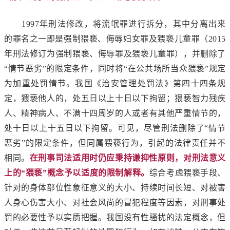
1997年刑法修改，将流氓罪进行拆分，其中分离出来
的罪名之一即是强制猥亵、侮辱妇女罪及猥亵儿童罪（2015
年刑法修订为强制猥亵、侮辱罪及猥亵儿童罪），并删除了
“情节恶劣”的限定条件，同时将“在公共场所当众猥亵”规定
为加重处罚情节。我国《治安管理处罚法》第四十四条规
定，猥亵他人的，处五日以上十日以下拘留；猥亵智力残疾
人、精神病人、不满十四周岁的人或者有其他严重情节的，
处十日以上十五日以下拘留。可见，尽管刑法删除了“情节
恶劣”的限定条件，但同属猥亵行为，引起的法律责任并不
相同。
在刑事司法适用时仍应秉持谦抑性原则，对
刑法意义
上
的“猥亵”概念予以适度的限制解释。
综合考虑猥亵手段、
针对的身体部位性象征意义的大小、持续时间长短、对被害
人身心伤害大小、对社会风尚的冒犯程度等因素，对刑事处
罚的必要性予以实质把握。我国没有性骚扰的法定概念，但