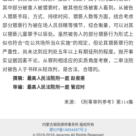
其中部分被害人被猥亵时，被其他在场被害人看到。从被告
人猥亵手段、方式、持续时间、猥亵人数等方面，结合考虑
部分猥亵行为被在场人员目睹等情节，综合衡量，可以对其
以猥亵儿童罪予以惩处。虽然被告人的部分猥亵行为形式上
似也符合“在公共场所当众实施”的规定，但论其猥亵罪行的
严重性，尚未达到应判处五年以上有期徒刑的程度。抛开事
实证据因素不论，从罪刑相适应的实质角度考察，二审法院
对被告人于书祥从轻改判，是合法、合理的。
撰稿：最高人民法院刑一庭 赵俊甫
审编：最高人民法院刑一庭 管应时
来源：《刑事审判参考》第114集
内蒙古钢苑律师事务所 版权所有
蒙ICP备14004497号-2
© 2010-2016 Jspxcms All Rights Reserved