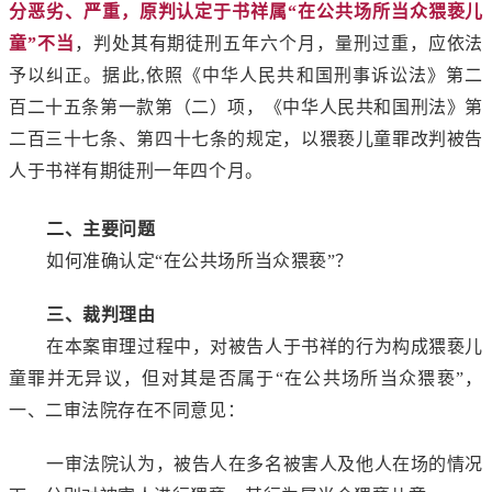
分恶劣、严重，原判认定于书祥属“在公共场所当众猥亵儿
童”不当
，判处其有期徒刑五年六个月，量刑过重，应依法
予以纠正。据此,依照《中华人民共和国刑事诉讼法》第二
百二十五条第一款第（二）项，《中华人民共和国刑法》第
二百三十七条、第四十七条的规定，以猥亵儿童罪改判被告
人于书祥有期徒刑一年四个月。
二、主要问题
如何准确认定“在公共场所当众猥亵”？
三、裁判理由
在本案审理过程中，对被告人于书祥的行为构成猥亵儿
童罪并无异议，但对其是否属于“在公共场所当众猥亵”，
一、二审法院存在不同意见：
一审法院认为，被告人在多名被害人及他人在场的情况