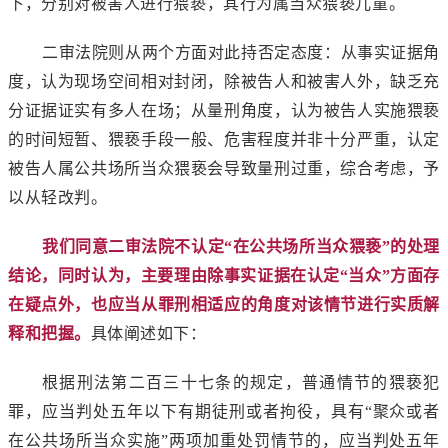
下，分别对被害人进行猥亵，其行为属当众猥亵儿童。
二审法院则从两个方面对此持否定态度：从事实证据角
度，认为现场空间相对封闭，除被告人和被害人外，缺乏充
分证据证实有多人在场；从量刑角度，认为被告人实施猥亵
的时间短暂、猥亵手段一般、危害程度并非十分严重，认定
被告人属公共场所当众猥亵会导致量刑过重，综合考虑，予
以从轻改判。
我们同意二审法院不认定“在公共场所当众猥亵”的处理
结论，同时认为，主要理由除事实证据在认定“当众”方面存
在疑点外，也应当从罪刑相适应的角度对该情节进行实质解
释和把握。
具体阐述如下：
根据刑法第二百三十七条的规定，普通情节的猥亵犯
罪，应当判处五年以下有期徒刑或者拘役，具有“聚众或者
在公共场所当众实施”两项加重处罚情节的，应当判处五年