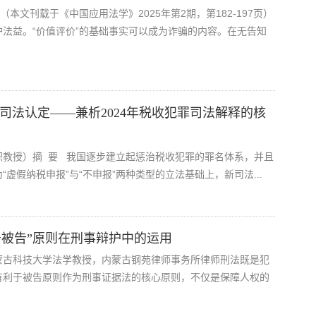
本文刊载于《中国应用法学》2025年第2期，第182-197页）
法益。“价值评价”的基础事实可以成为诈骗的内容。在无告知
司法认定——兼析2024年税收犯罪司法解释的核
职教授）摘 要 我国逐步建立起惩治税收犯罪的罪名体系，并且
虚假纳税申报”与“不申报”两种类型的立法基础上，新司法...
于被告”原则在刑事辩护中的运用
蒙古科技大学法学教授，内蒙古钢苑律师事务所律师刑法既是犯
有利于被告原则作为刑事证据法的核心原则，不仅是保障人权的