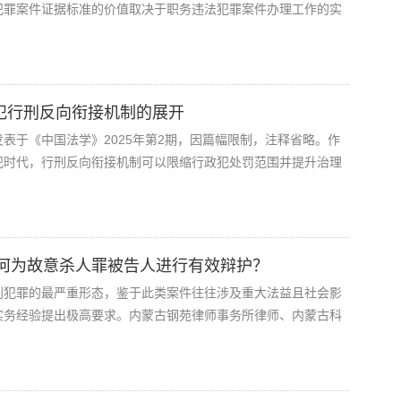
犯罪案件证据标准的价值取决于职务违法犯罪案件办理工作的实
政犯行刑反向衔接机制的展开
表于《中国法学》2025年第2期，因篇幅限制，注释省略。作
犯时代，行刑反向衔接机制可以限缩行政犯处罚范围并提升治理
何为故意杀人罪被告人进行有效辩护？
利犯罪的最严重形态，鉴于此类案件往往涉及重大法益且社会影
实务经验提出极高要求。内蒙古钢苑律师事务所律师、内蒙古科