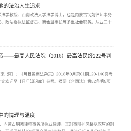
他的法治人生追求
学法学教授、西南政法大学法学博士，也是内蒙古钢苑律师事务
家、政法委执法监督员、商会监事长等多重社会职务。从业二十
——最高人民法院（2016）最高法民终222号判
 源】：《月旦民商法杂志》2018年9月第61期120-146页考
文欢迎至【月旦知识库】参照。摘要《合同法》第52条第5项
中的情理与温度
、内蒙古钢苑律师事务所执业律师，其刑事辩护风格以深厚的刑