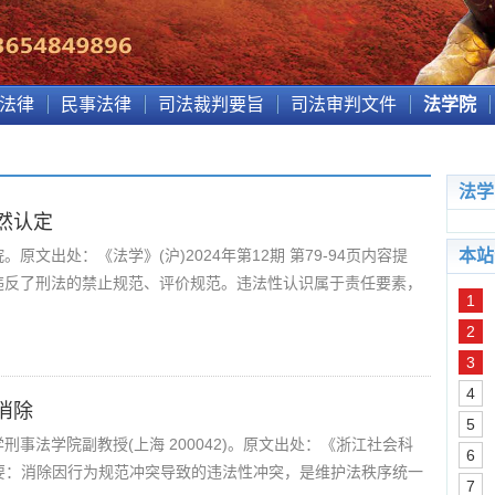
法律
民事法律
司法裁判要旨
司法审判文件
法学院
法学
然认定
文出处：《法学》(沪)2024年第12期 第79-94页内容提
本站
违反了刑法的禁止规范、评价规范。违法性认识属于责任要素，
1
2
3
4
消除
5
事法学院副教授(上海 200042)。原文出处：《浙江社会科
6
页内容提要：消除因行为规范冲突导致的违法性冲突，是维护法秩序统一
7