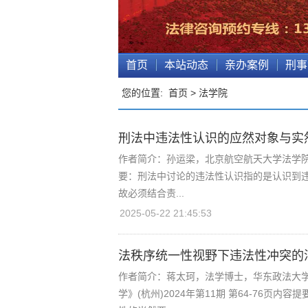
首页
本站动态
亲办案例
刑事
您的位置:
首页
>
法学院
刑法中违法性认识的应然对象与实
作者简介：孙运梁，北京航空航天大学法学院。原
要：刑法中讨论的违法性认识指的是认识到
故必须结合责...
2025-05-22 21:45:53
法秩序统一性视野下违法性冲突的
作者简介：蒋太珂，法学博士，华东政法大学刑
学》(杭州)2024年第11期 第64-76