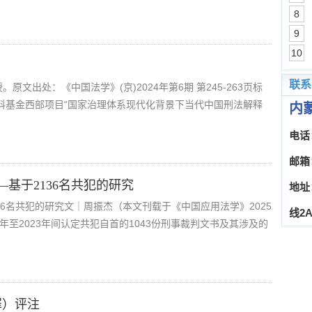
8
9
10
联系
文出处：《中国法学》(京)2024年第6期 第245-263页标
社科基金西部项目“国家治理体系现代化背景下当代中国刑法解释
内
电话：
邮箱：
基于2136名共犯的研究
地址
6名共犯的研究文｜周振杰（本文刊载于《中国应用法学》2025
线2A
22年至2023年间认定共犯自首的1043份刑事裁判文书及其涉及的
罪）评注