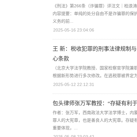
《刑法》第266条（诈骗罪）评注文｜柏浪涛（
内容提要：单纯的处分自由不是诈骗罪的保护
义务的前...
2025-05-16 23:04:06
王 新：税收犯罪的刑事法律规制与
心条款
（北京大学法学院教授、国家检察官学院兼
根据新形势进行多次修改。在逃税罪被界定为“
2025-05-12 22:12:31
包头律师张万军教授：“存疑有利
作者：张万军，西南政法大学法学博士，内
罪人的大宪章，也是善良人的大宪章。存疑
重要体现，...
2025-05-08 23:03:42