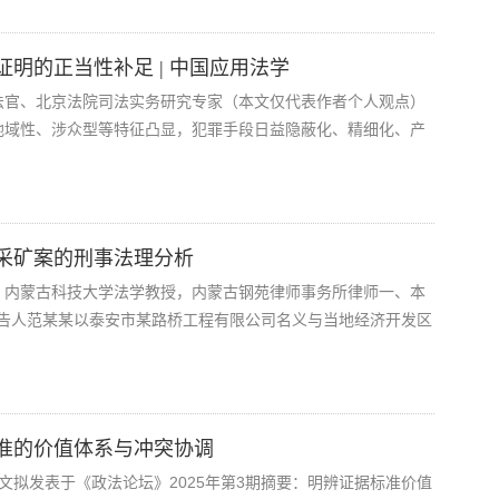
明的正当性补足 | 中国应用法学
法官、北京法院司法实务研究专家（本文仅代表作者个人观点）
地域性、涉众型等特征凸显，犯罪手段日益隐蔽化、精细化、产
采矿案的刑事法理分析
，内蒙古科技大学法学教授，内蒙古钢苑律师事务所律师一、本
，被告人范某某以泰安市某路桥工程有限公司名义与当地经济开发区
准的价值体系与冲突协调
文拟发表于《政法论坛》2025年第3期摘要：明辨证据标准价值