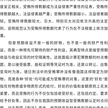
度呈正相关，受贿所得数额成为法益侵害严重性的征表，受贿所
得数额越大，法益侵害越严重；受贿所得数额越小，法益侵害越
轻。受贿所得数额较大、巨大、特别巨大对应依次升高的法定
刑，说明规范认为受贿所得数额代表了行为在不法程度上依次加
重。
但是预期收益不是一般的财物，也不是一般的财产性利
益，而是一种预先可期待的财产性利益，其典型特点是接受预期
收益与收益实现的时空隔离性。这就面临计算犯罪数额的时点难
题，是以接受股票、股权证明等凭证时为准，还是以转让、出售
变现时为准。德日刑法中的受贿罪并没有像我国这样限定为财
物，而是各种“好处”均可能成为受贿罪的对象，这里的“好处”是
指任何物质或非物质形式的给付，好处的价值和金额原则上无关
紧要，而且受贿的行为不仅仅包括收受好处，还包括约定、要求
给予好处等，因此不存在我国的预期收益型受贿数额认定时点问
题。对于我国《刑法》而言，收受财产及财产性利益的价值多少