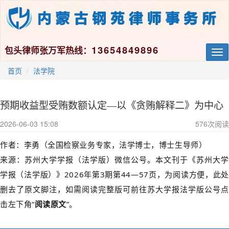
13654849896
包头律师张万军热线：
Tog
nav
首页
法学院
预期收益型受贿数额认定—以《贪贿解释二》为中心
2026-06-03 15:08
576
次阅读
作者：李勇（全国检察业务专家，法学博士，博士生导师）
来源：
苏州大学学报（法学版）微信公号。
本文刊于《苏州大学
学报（法学版）》2026年第3期第44—57页，为阅读方便，此处
删去了原文脚注，如需阅读完整版可前往苏大学报法学版公号点
击左下角“
阅读原文
”。