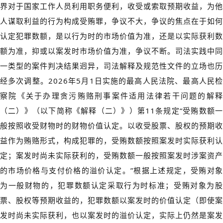
界对于国家工作人员利用职务便利，收受或索取预期收益，为他
人谋取利益的行为构成受贿罪，争议不大，争议的焦点在于如何
认定犯罪数额，是以行为时的市场价值为准，还是以实际获利数
额为准，抑或以案发时市场价值为准，争议不断。司法实践中同
一类型的案件判决结果迥异，司法解释及规范性文件的立场也历
经多次调整。2026年5月1日实施的最高人民法院、最高人民检
察院《关于办理贪污贿赂刑事案件适用法律若干问题的解释
（二）》（以下简称《解释（二）》）第11条规定“受贿数额一
般按照收受财物时的财物价值认定。以收受股票、股权的预期收
益作为贿赂形式，构成犯罪的，受贿数额按照案发时实际获利认
定；案发时尚未实际获利的，受贿数额一般按照案发时涉案资产
的市场价格与支付价格的溢价认定。”根据上述规定，受贿对象
为一般财物的，犯罪数额认定采取行为时标准；受贿对象为股
票、股权等预期收益的，犯罪数额以案发时的价值认定（即使案
发时尚未实际获利，也以案发时的溢价认定，实际上仍然是案发