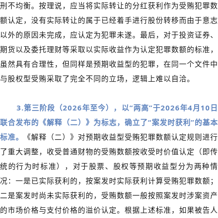
刑不均衡。按理说，应当将实际转让的分红获利作为受贿犯罪数
额认定，没有实际转让的属于已经着手进行股份转移而由于意志
以外的原因未完成，应认定为犯罪未遂。最后，对于投资证券、
期货以及委托理财等采取以实际收益作为认定犯罪数额的标准，
虽然具有合理性，但同样是预期收益型的犯罪，在同一个文件中
与股权型受贿采取了完全不同的立场，逻辑上难以自洽。
3.第三阶段（
2026年至今），以“两高”于2026年4月10
联合发布的《解释（二）》为标志，确立了“案
发时获利”的基本
标准。
《解释（二）》对预期收益型受贿犯罪数额认定规则进行
了重大调整，收受普通财物的受贿数额按收受时价值认定（即传
统的行为时标准），对于股票、股权等预期收益型分为两种情
况：一是已实际获利的，按案发时实际获利计算受贿犯罪数额；
二是案发时尚未实际获利的，受贿数额一般按照案发时涉案资产
的市场价格与支付价格的溢价认定。根据上述标准，如果被告人