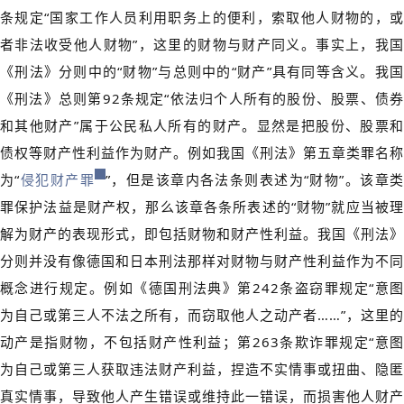
条规定“国家工作人员利用职务上的便利，索取他人财物的，或
者非法收受他人财物”，这里的财物与财产同义。事实上，我国
《刑法》分则中的“财物”与总则中的“财产”具有同等含义。我国
《刑法》总则第92条规定“依法归个人所有的股份、股票、债券
和其他财产”属于公民私人所有的财产。显然是把股份、股票和
债权等财产性利益作为财产。例如我国《刑法》第五章类罪名称
为“
侵犯财产罪
”，但是该章内各法条则表述为“财物”。该章
罪保护法益是财产权，那么该章各条所表述的“财物”就应当被理
解为财产的表现形式，即包括财物和财产性利益。我国《刑法》
分则并没有像德国和日本刑法那样对财物与财产性利益作为不同
概念进行规定。例如《德国刑法典》第242条盗窃罪规定“意图
为自己或第三人不法之所有，而窃取他人之动产者……”，这里的
动产是指财物，不包括财产性利益；第263条欺诈罪规定“意图
为自己或第三人获取违法财产利益，捏造不实情事或扭曲、隐匿
真实情事，导致他人产生错误或维持此一错误，而损害他人财产