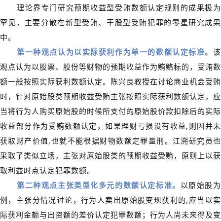
理论界专门研究预期收益型受贿数额认定规则的成果极为
罕见，主要分散在新型受贿、干股型受贿犯罪的零星研究成果
中。
第一种观点认为以实际获利作为单一的数额认定标准。
该
观点认为以股票、股份等财物的预期收益作为贿赂标的，受贿数
额一般按照实际获利数额认定。陈兴良教授在讨论商业机会受贿
时，针对原始股类预期收益受贿主张按照实际获利数额认定，应
当将行为人购买原始股的时候所支付的原始股价款扣除后的实际
收益部分作为受贿数额认定，如果理财亏损没有收益,则因并未
获取财产价值,也就不能根据财物数额定罪量刑。江溯研究员也
采取了类似立场，主张对原始股类的预期收益受贿，原则上以获
取利益时点认定犯罪数额。
第二种观点主张类型化多元的数额认定标准。
以原始股
例，主张分情况讨论，行为人卖出原始股变现获利的,应当以实
际获利金额与出资额的差价认定犯罪数额；行为人尚未来得及变