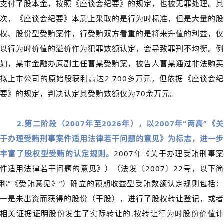
支付了股本金，按照《座谈会纪要》的规定，也被无罪处理。其
次，《座谈会纪要》本质上采取的是行为时标准，但是大量的股
权、股份型受贿案件，行受贿双方看重的是将来升值的利益，仅
以行为时价值的溢价作为犯罪数额认定，会导致罪刑不均衡。例
如，某市金融办原副主任曹某受贿案，被告人曹某通过非法购买
拟上市公司的原始股获利高达2 700多万元，但依据《座谈会纪
要》的规定，判决认定其受贿数额仅为70余万元。
2.第二阶段（2007年至2026年），以2007年“两高”《关
于办理受贿刑事案件适用法律若干问题的意见》为标志，进一步
丰富了股权型受贿的认定规则。
2007年《关于办理受贿刑事
件适用法律若干问题的意见》）（法发〔2007〕22号，以下简
称“《受贿意见》”）确立的预期收益型受贿数额认定规则包括：
一是未出资而获得的股份（干股），进行了股权转让登记，或者
相关证据证明股份发生了实际转让的,按转让行为时股份价值计