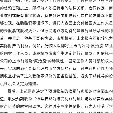
有高度不确定性，缺乏规范上的信赖基础。而预期则建立在合理
的信赖基础之上，即行为人依据特定的法律关系、合同约定、商
业惯例或既有事实状态，有充分理由相信该利益在通常情况下能
够实现。在贿赂犯罪语境下，请托人表面上交付给国家工作人员
的是股票或股权凭证，但行受贿双方期待的是该凭证所承载的利
益，并且是一种基于既有协议、市场机制，未来极有可能转化为
实际财产的利益。例如，行贿人以即将上市的公司“原始股”转让
给国家工作人员，该股权虽尚未产生确定的转让价款，但依托于
公司的上市前景及“原始股”的稀缺性，国家工作人员对该股权未
来可实现的溢价具有合理的而非虚幻的期待。预先可期待性为预
期收益提供了进入受贿罪评价的正当性基础，避免了将纯粹的投
机性机会认定为贿赂。
最后，上述两点决定了预期收益的收受与实现的时空隔离构
造，收受预期收益（通常表现为接受利益凭证）与收益实现具体
财产价值的时空隔离性。这种时空隔离性是指，行为人收受（含