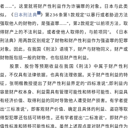
者……”，这里就将财产性利益作为诈骗罪的对象。日本与此类
似，《
日本刑法典
》第236条第1款规定“以暴行或者胁迫方
强取他人的财物的，是强盗罪……”，第2款规定“以前项方法，取
得财产上的不法利益，或者使他人取得的，与前项同”。《日本
刑法典》用两款区别规定了财物和财产性利益作为强盗罪的犯罪
对象。因此，在我国《刑法》语境下，财产与财物同义，财产或
财物既包括一般的财物，也包括财产性利益。
股票、股份等预期收益在我国《刑法》中属于财产性利
益，不仅具有法律依据，也具有法理依据。关于财产性利益的特
征，张明楷教授提出了财产性利益界定的“四标准说”,即利益内
容是财产权本身、利益需具有管理可能性和转移可能性、利益具
有经济价值、取得利益的同时导致他人遭受财产损害。有学者提
出“三标准说”，即客观财产价值、确定且具体的利益、盗窃等取
得型犯罪还包括可转移性。还有学者提出“二标准说”，即财产价
值性标准和转移可能性标准。虽然上述观点是对财产性利益作为