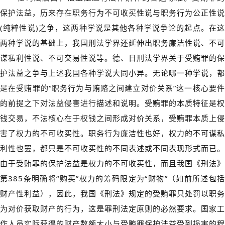
保护法益，历来存在职务行为不可收买性说与职务行为公正性说
(纯粹性说)之争，这两种学说是其他各种学说争论的起点。在这
两种学说的基础上，我国刑法学界还延伸出职务廉洁性说、不可
谋私利性说、不可交易性说等。德、日刑法学界关于受贿罪的保
护法益之争与上述我国各种学说大同小异。无论哪一种学说，都
是在受贿罪的“职务行为与贿赂之间建立对价关系”这一核心要件
的前提之下对法益侵害进行描述和说明。受贿罪的本质特征是权
钱交易，不法核心在于权钱之间形成对价关系，受贿罪本质上侵
害了权力的不可收买性。职务行为廉洁性也好，权力的不可谋私
利性也罢，都只是不可收买性的不同表述或不同表现形式而已。
由于受贿罪的保护法益是权力的不可收买性，而且我国《刑法》
第385条明确将“购买”权力的筹码限定为“财物”（如前所述包括
财产性利益），因此，我国《刑法》规定的受贿罪只处罚以职务
为对价获取财产的行为，这是罪刑法定原则的必然要求。国家工
作人员实际获得的财产数额大小与受贿罪保护法益受到损害的程