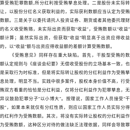
算受贿犯罪数额,所分红利按受贿孳息处理。二是股份未实际转
让，以股份分红名义获取利益的，实际获利数额应当认定为受贿
数额。三是关于以委托请托人投资证券、期货或者其他委托理财
的名义收受贿赂，未实际出资而获取“收益”，受贿数额以“收益”
额计算；虽然实际出资，但获取“收益”明显高于出资应得收益
的，以“收益”额与出资应得收益额的差额计算受贿数额。
《受贿意见》同样存在重大缺陷。首先，干股型受贿的数
额认定规则与《座谈会纪要》无偿收受股份的立场基本一致，也
是采取行为时标准，但是将实际转让股权的分红利益作为受贿孳
息处理，明显不当。实践中很多案件，股权本身价值不高，行受
贿双方看重的恰恰是分红利益，仅将分红利益作为犯罪孳息，无
异议鼓励犯罪分子“以小博大”。按理说，国家工作人员接受“干
股”，如果本来就仅有分红性质，则应以国家工作人员实际分得
的红利作为受贿数额。其次，将没有实际转让股权的分红利益作
为受贿数额，这种区分对待的做法缺乏法理依据，同样会导致罪