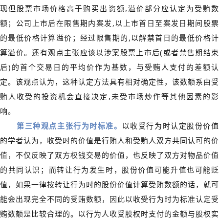
现但股票市场价格高于购买出资额,溢价部分应认定为受贿数
额；公司上市后在限售期内案发,以上市首日至案发日期间股票
的最低价格计算溢价；经过限售期的,以解禁首日的最低价格计
算溢价。还有观点主张应该以涉案股票上市后(或者禁售期结束
后)的首个交易日的平均价作为基数，与受贿人支付的差额认
定。该观点认为，这种认定方法具有相对确定性，该数额系由受
贿人收受的投资机会直接决定,未受市场炒作等其他因素的影
响。
第三种观点主张行为时标准。
以收受行为时认定股份价
的学者认为，收受时的价值是行贿人和受贿人双方共同认可的价
值，不仅反映了双方权钱交易的价值，也反映了双方对物品价值
的共同认识；而转让行为发生时，股份价值可能升值也可能贬
值，如果一律按转让行为时的股份价值计算受贿数额的话，就可
能会出现完全不同的受贿数额，因此以收受行为时为标准认定受
贿数额是比较合理的。以行为人收受股权时支付的金额与股权实