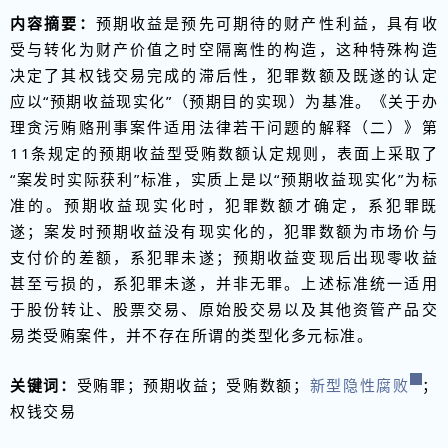
内容摘要：
预期收益是预先可期待的财产性利益，具有收
受与转化为财产价值之时空隔离性的构造，这种特殊构造
决定了其权钱交易完成的滞后性，犯罪数额及既遂的认定
应以“预期收益现实化”（预期目的实现）为基准。《关于办
理贪污贿赂刑事案件适用法律若干问题的解释（二）》第
11条规定的预期收益型受贿数额认定规则，表面上采取了
“案发时实际获利”标准，实质上是以“预期收益现实化”为标
准的。预期收益现实化时，犯罪数额才确定，系犯罪既
遂；案发时预期收益没有现实化的，犯罪数额为市场价与
支付价的差额，系犯罪未遂；预期收益变现后出现零收益
甚至亏损的，系犯罪未遂，并非无罪。上述标准统一适用
于股份转让、股票交易、原始股交易以及其他资管产品交
易类受贿案件，并不存在所谓的类型化多元标准。
关键词：
受贿罪；预期收益；受贿数额；
新型隐性腐败
；
权钱交易