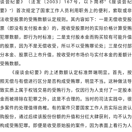
谈会纪要》（法发〔2003〕167号，以下简称“《座谈会纪
要》”）首次规定了国家工作人员利用职务上的便利，索取或非
法收受股票的受贿数额认定规则。其内容如下：一是无偿收受股
票（即没有支付股本金）的，按收受股票时的实际价格计算受贿
犯罪数额，即行为时标准；二是支付股本金而购买较有可能升值
的股票，因为不是无偿收受，所以不以受贿罪论处；三是仅付部
分本金、股票已上市升值，按收受时市场价与实付本金的差额计
受贿数额。
《座谈会纪要》的上述数额认定标准弊端明显。首先，按
照无偿与有偿进行区分是否构成受贿罪，明显不当。这种做法导
致实质上属于权钱交易的受贿行为，仅因行为人支付了一定股本
金而被排除在犯罪之外，这是不合理的。当时的司法实践中，很
多案件的处理值得商榷。有的案件只要国家工作人员实际出资认
购股份，通过后续该股份份额的升值和分红大肆获利，均不认为
构成受贿犯罪。即便是收受原始股的案件，因为表面上看行为人