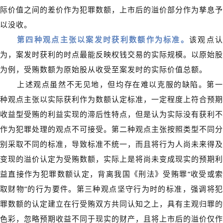
际价值之间的差价作为犯罪数额，上市后的溢价部分作为孳息予
以没收。
第四种观点主张以案发时获利数额作为标准。
该观点
为，案发时获利的时点最能反映权钱交易的实际规模。以原始股
为例，受贿数额为原始股从收受至案发时的实际价值总额。
上述观点虽然不无见地，但均存在难以克服的缺陷。第一
种观点主张以实际获利作为数额认定标准，一定程度上符合预期
收益型受贿的利益实现的滞后性特点，但是认为实际没有获利不
作为犯罪处理的观点不可接受。第二种观点主张按照类型不同分
别采取不同的标准，导致标准不统一，而且将行为人尚未来得及
变现的溢价认定为受贿数额，实际上是将尚未变成现实的预期利
益直接作为犯罪数额认定，背离我国《刑法》受贿罪“收受或索
取财物”的行为要件。第三种观点坚守行为时的标准，强调将犯
罪数额的认定建立在行受贿双方共同认知之上，具有主观归罪的
色彩，忽略预期收益不同于现实的财产，且将上市后的溢价仅作