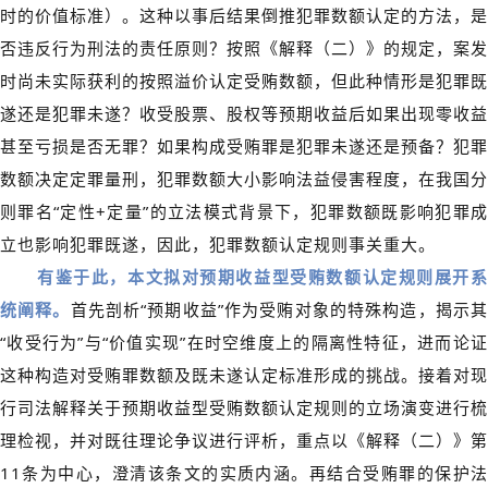
时的价值标准）。这种以事后结果倒推犯罪数额认定的方法，是
否违反行为刑法的责任原则？按照《解释（二）》的规定，案发
时尚未实际获利的按照溢价认定受贿数额，但此种情形是犯罪既
遂还是犯罪未遂？收受股票、股权等预期收益后如果出现零收益
甚至亏损是否无罪？如果构成受贿罪是犯罪未遂还是预备？犯罪
数额决定定罪量刑，犯罪数额大小影响法益侵害程度，在我国分
则罪名“定性+定量”的立法模式背景下，犯罪数额既影响犯罪成
立也影响犯罪既遂，因此，犯罪数额认定规则事关重大。
有鉴于此，本文拟对预期收益型受贿
数额认定规则展开
统阐释。
首先剖析“预期收益”作为受贿对象的特殊构造，揭示
“收受行为”与“价值实现”在时空维度上的隔离性特征，进而论证
这种构造对受贿罪数额及既未遂认定标准形成的挑战。接着对现
行司法解释关于预期收益型受贿数额认定规则的立场演变进行梳
理检视，并对既往理论争议进行评析，重点以《解释（二）》第
11条为中心，澄清该条文的实质内涵。再结合受贿罪的保护法