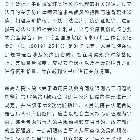
关于禁止刑事诉讼案件实行风险代理的有关规定，其立
法目的在于防止律师因追求高额风险报酬而违背职业道
德，如滥用辩护权、干扰司法程序、伪造证据等，进而
损害司法公正和社会公共利益，这与公序良俗的核心要
求完全契合。同时《全国法院民商事审判工作会议纪
要》（法〔2019〕254号）第31条规定，人民法院在认
定规章是否涉及公序良俗时，要在考察规范对象基础
上，兼顾监管强度、交易安全保护以及社会影响等方面
进行慎重考量，并在裁判文书中进行充分说理。
最高人民法院《关于适用民法典合同编通则若干问题的
解释》第17条第1款就合同违背公序良俗的情形进行了
规定，并在该条第2款明确指出，人民法院在认定合同
是否违背公序良俗时，应当以社会主义核心价值观为导
向，综合考虑当事人的主观动机和交易目的、政府部门
的监管强度、一定期限内当事人从事类似交易的频次、
行为的社会后果等因素，并在裁判文书中充分说理。本