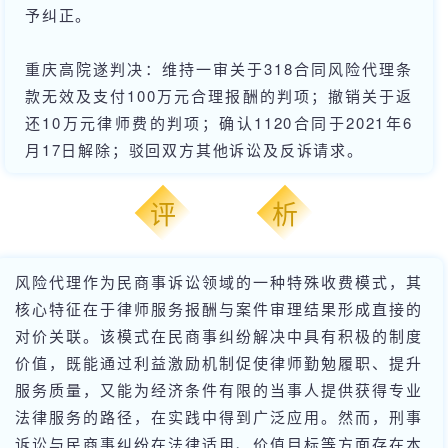
予纠正。
重庆高院遂判决：维持一审关于318合同风险代理条
款无效及支付100万元合理报酬的判项；撤销关于返
还10万元律师费的判项；确认1120合同于2021年6
月17日解除；驳回双方其他诉讼及反诉请求。
_
_
评
析
风险代理作为民商事诉讼领域的一种特殊收费模式，其
核心特征在于律师服务报酬与案件审理结果形成直接的
对价关联。该模式在民商事纠纷解决中具有积极的制度
价值，既能通过利益激励机制促使律师勤勉履职、提升
服务质量，又能为经济条件有限的当事人提供获得专业
法律服务的路径，在实践中得到广泛应用。然而，刑事
诉讼与民商事纠纷在法律适用、价值目标等方面存在本