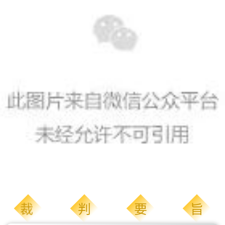
裁
判
要
旨