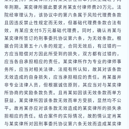
年刑期。某奕律所据此要求肖某支付律师费20万元。法
院经审理认为，该协议中的第六条属于风险代理费条款
且因违反禁止性规定而无效，但基础代理费条款合法有
效，肖某应支付5万元基础代理费。同时，确认肖某与
某奕律所签订的刑事委托协议第六条，为无效条款。根
据合同法第五十八条的规定，合同无效后，有过错的一
方应当赔偿对方因此所受到的损失，双方都有过错的，
应当各自承担相应的责任。某奕律所作为专业的律师事
务所，应当对相关法律、法规有所认知，故其对该条款
无效造成的自身损失，应当承担相应的责任。肖某虽并
非专业法律人员，但根据诚信原则，其应当对与某奕律
所协商的奖励条款负责。且肖某如因该无效条款而单方
获益，某奕律所因该条款无效而单方受损，显然均不公
平。故肖某亦应对该条款无效造成的某奕律所的损失承
担相应的责任。结合案件的实际情况，故酌情认定肖某
与某奕律所对因刑事委托协议第六条无效而造成某奕律