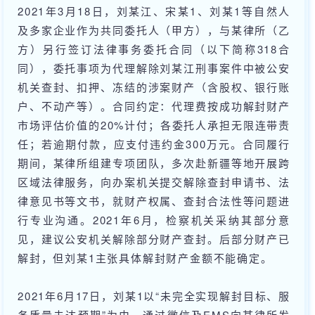
2021年3月18日，刘某江、宋某1、刘某1等自然人
及多家企业作为共同委托人（甲方），与某律所（乙
方）另行签订法律事务委托合同（以下简称318合
同），委托事项为代理解除刘某江刑事案件中被公安
机关查封、扣押、冻结的涉案财产（含股权、银行账
户、不动产等）。合同约定：代理费按成功解封财产
市场评估价值的20%计付；各委托人承担无限连带责
任；若逾期付款，应支付违约金300万元。合同履行
期间，某律所组建专项团队，多次赴新疆等地开展跨
区域法律服务，向办案机关提交解除查封申请书、法
律意见书等文书，就财产权属、查封合法性等问题进
行专业沟通。2021年6月，检察机关采纳其部分意
见，建议公安机关解除部分财产查封。后部分财产已
解封，但刘某1主张具体解封财产金额不能确定。
2021年6月17日，刘某1以“未完全实现解封目标、服
务质量未达预期”为由，通过微信及EMS向某律所发