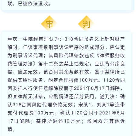
联，已被依法没收。
_
_
审
判
重庆一中院经审理认为：318合同虽名义上针对财产
解封，但该事项系刑事诉讼程序的组成部分，应认定
为刑事诉讼代理；其风险代理条款违反《律师服务收
费管理办法》第十二条之禁止性规定，且违背公序良
俗，应属无效，该合同其余条款有效。鉴于某律所已
提供实质性服务，酌定合理报酬100万元。1120合同
因委托人行使任意解除权而于2021年6月17日解除，
但某律所无过错，应酌情返还部分费用。遂判决：确
认318合同风险代理条款无效；宋某1、刘某1等连带
支付代理费100万元；确认1120合同于2021年6月
17日解除；某律所返还10万元；驳回双方其他诉
请。