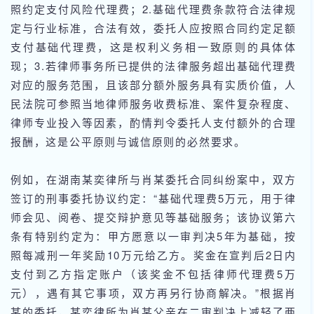
照约定支付风险代理费；2.基础代理费条款符合法律规
定与行业标准，合法有效，委托人应按照合同约定足额
支付基础代理费，这是权利义务相一致原则的具体体
现；3.若律师事务所已提供的法律服务超出基础代理费
对应的服务范围，且该部分额外服务具有实质价值，人
民法院可参照当地律师服务收费标准、案件复杂程度、
律师专业投入等因素，酌情判令委托人支付额外的合理
报酬，这是公平原则与诚信原则的必然要求。
例如，在湖南某奕律所与肖某委托合同纠纷案中，双方
签订的刑事委托协议约定：“基础代理费5万元，用于律
师会见、阅卷、提交辩护意见等基础服务；该协议第六
条有特别约定为：甲方愿意以一审判决5年为基础，按
照每减刑一年奖励10万元给乙方。奖金在宣判后2日内
支付到乙方指定账户（该奖金不包括律师代理费5万
元），遇有其它事项，双方再另行协商解决。”根据肖
某的委托，某奕律所为肖某父亲在二审判决上减轻了两