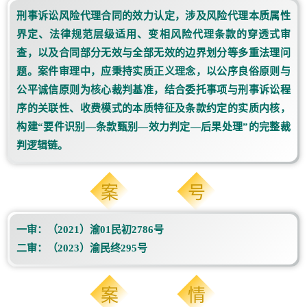
刑事诉讼风险代理合同的效力认定，涉及风险代理本质属性
界定、法律规范层级适用、变相风险代理条款的穿透式审
查，以及合同部分无效与全部无效的边界划分等多重法理问
题。案件审理中，应秉持实质正义理念，以公序良俗原则与
公平诚信原则为核心裁判基准，结合委托事项与刑事诉讼程
序的关联性、收费模式的本质特征及条款约定的实质内核，
构建“要件识别—条款甄别—效力判定—后果处理”的完整裁
判逻辑链。
_
案
号
一审：（2021）渝01民初2786号
二审：（2023）渝民终295号
_
案
情