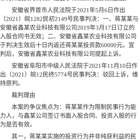
安徽省界首市人民法院于
2021年5月6日作出
（2021）皖1282民初2149号民事判决：一、蒋某某与
安徽省鑫某农业科技有限公司2019年3月17日订立的
入股合同书无效；二、安徽省鑫某农业科技有限公司
于判决生效后十日内返还蒋某某投资款60000元。宣
判后，安徽省鑫某农业科技有限公司提起上诉。
安徽省阜阳市中级人民法院于
2021年11月10日作
出（2021）皖12民终5774号民事判决：驳回上诉，维
持原判。
裁判理由
本案的争议焦点为：蒋某某作为限制民事行为能
力人，与鑫某公司签订书面入股合同、投资入股的行
为是否有效。
其一，蒋某某实施的投资行为并非纯获利益的民