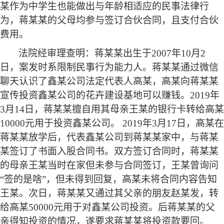
某作为中学生也能做出与年龄相适应的民事法律行
为，蒋某某的父母均参与签订合伙合同，且支付合伙
费用。
法院经审理查明：蒋某某出生于
2007年10月2
日，案发时系限制民事行为能力人。蒋某某通过微信
聊天认识了鑫某公司法定代表人高某，高某向蒋某某
宣传投资鑫某公司的花卉建设基地可以赚钱。2019年
3月14日，蒋某某擅自用其母亲王某的银行卡转给高某
10000元用于投资鑫某公司。 2019年3月17日，高某在
蒋某某放学后，代表鑫某公司到蒋某某家中，与蒋某
某签订了书面入股合同书。双方签订合同时，蒋某某
的母亲王某当时在家但未参与合同签订，王某曾询问
“签的是啥”，但未得到回复，高某未将合同内容告知
王某。次日，蒋某某又通过其父亲的朋友赵某发，转
给高某50000元用于对鑫某公司投资。后蒋某某的父
亲得知投资的情况，遂要求蒋某某将投资款要回。