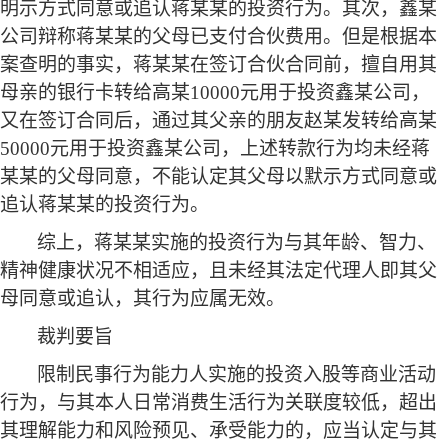
明示方式同意或追认蒋某某的投资行为。其次，鑫某
公司辩称蒋某某的父母已支付合伙费用。但是根据本
案查明的事实，蒋某某在签订合伙合同前，擅自用其
母亲的银行卡转给高某10000元用于投资鑫某公司，
又在签订合同后，通过其父亲的朋友赵某发转给高某
50000元用于投资鑫某公司，上述转款行为均未经蒋
某某的父母同意，不能认定其父母以默示方式同意或
追认蒋某某的投资行为。
综上，蒋某某实施的投资行为与其年龄、智力、
精神健康状况不相适应，且未经其法定代理人即其父
母同意或追认，其行为应属无效。
裁判要旨
限制民事行为能力人实施的投资入股等商业活动
行为，与其本人日常消费生活行为关联度较低，超出
其理解能力和风险预见、承受能力的，应当认定与其