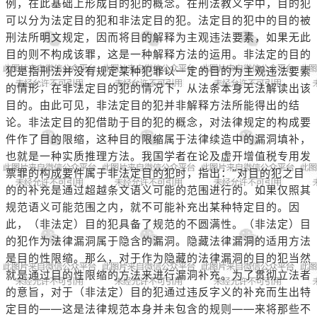
例，在此基础上形成目的犯的概念。在刑法教义学中，目的犯
可以分为法定目的犯和非法定目的犯。法定目的犯中的目的被
刑法所明文规定，因而将目的解释为主观违法要素，如果无此
目的则不构成该罪，这是一种解释方法的运用。非法定的目的
犯是指刑法并没有规定某种犯罪以一定的目的为主观违法要素
的情形，在非法定目的犯的情况下，从法条本身无法解读出该
目的。由此可见，非法定目的犯并非解释方法所能得出的结
论。非法定目的犯借助于目的犯的概念，对法律规定的构成要
件作了目的限缩，这种目的限缩属于法律续造中的漏洞填补，
也就是一种实质推理方法。我国学者在论及虚开增值税专用发
票罪的构成要件属于非法定目的犯时，指出：“对目的犯之目
的的补充是通过超越条文语义可能的范围进行的。如果仅照其
规范语义可能范围之内，就不可能补充出某种特定目的。因
此，（非法定）目的犯具备了规范的不圆满性。（非法定）目
的犯作为法律漏洞属于隐含的漏洞。隐藏法律漏洞的适用方法
是目的性限缩。那么，对于作为隐藏的法律漏洞的目的犯当然
就是通过目的性限缩的方法来进行漏洞补充。为了贯彻立法者
的意旨，对于（非法定）目的犯通过违反字义的补充而生出特
定目的——这是法律规范本身并未包含的规则——来将那些不