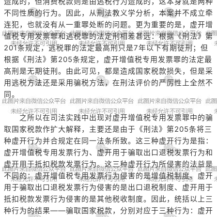
造成的，但消费税款则是由逃税行为造成的，这本身就是两种
不同性质的行为。因此，从刑法教义学分析，本案并不成立牵
连犯，也就没有从一重罪处断的问题。更为重要的是，虚开增
值税专用发票罪和逃税罪的法定刑相差甚远：根据《刑法》第
201条规定，逃税罪的法定最高刑只是7年以下有期徒刑；但
根据《刑法》第205条规定，虚开增值税专用发票罪的法定最
高刑是无期徒刑。由此可见，都是造成国家税款损失，但是采
用逃税方法还是采用骗税方法，在刑法评价的严厉性上全然不
同。
之所以在司法实践中出现对虚开增值税专用发票罪中的骗
取国家税款作扩大解释，主要还是由于《刑法》第205条将三
种虚开行为并合规定在同一法条所致。这三种虚开行为是指：
虚开增值税专用发票行为、虚开用于骗取出口退税发票行为和
虚开用于抵扣税款发票行为。这三种虚开行为所侵害的法益是
不同的：虚开增值税专用发票行为侵害的是增值税制度、虚开
用于骗取出口退税发票行为侵害的是
出口退税制度
、虚开用于
抵扣税款发票行为侵害的是其他税收制度。因此，统括以上三
种行为的结果——骗取国家税款，分别对应于三种行为：虚开