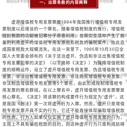
一、出罪条款的内容阐释
虚开增值税专用发票罪是1994年我国推行增值税专用发
票制度以后增设的一个罪名。随着增值税制度的推行，增值税
抵扣税款的功能被犯罪分子恶意利用，在现实生活中产生了批
量的利用虚开的增值税专用发票抵扣税款的骗税案件，由此造
成国家税款大规模流失。在这一背景下，1995年10月30日全
国人大常委会颁布的《关于惩治虚开、伪造和非法出售增值税
专用发票犯罪的决定》（以下简称《决定》）为保障增值税制
度的顺畅运作，设立了虚开增值税专用发票、伪造增值税专用
发票、非法出售增值税专用发票、非法购买增值税专用发票、
非法制造增值税专用发票等5个罪名，由此形成规制增值税专
用发票的罪名群组。在以上罪名中，虚开增值税专用发票罪是
核心罪名。《决定》将该罪的构成要件行为规定为“虚开”，这
是我国《刑法》第一次将虚开行为入罪。然而，虚开只是增值
税专用发票开具不实的行为，它还不能直接体现骗取增值税款
的性质。行为人如果仅仅实施了虚开增值税专用发票的行为，
主观上不具有骗抵税款的目的，则这种虚开行为只是构成妨碍