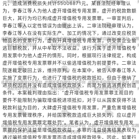
元，造成消费税损失共计55006871元。某县法院经审理认
为，李春江等人为他人虚开增值税专用发票，虚开的税款数额
巨大，其行为均已构成虚开增值税专用发票罪。一审宣判后，
李春江等人以定性错误为由提出上诉。二审法院经审理认为，
李春江等人在没有实际生产、加工的情况下，通过改变应税货
物品名的变票行为，虚假开具增值税专用发票，供受票企业偷
逃巨额税款，并从中牟取不法收益，该行为属于虚开增值税专
用发票中为他人虚开的情形。同时，根据现行法律规定，构成
虚开增值税专用发票罪并不以偷逃增值税为前提要件。二审法
院遂裁定驳回上诉，维持原判。在本案中，被告人李春江等人
实施了变票行为，也进行了增值税的税款抵扣，但由于缴纳了
进项税因而并没有造成增值税款损失，而是为偷逃消费税创造
条件。本案裁判理由指出：“虚开增值税专用发票罪主观目的
要件不能限制为骗取增值税进项抵扣，对于以从国家获得不法
税款利益为目的，大肆虚开增值税专用发票，严重危害增值税
专用发票管理秩序，并给国家税款造成巨大损失的，应以虚开
增值税专用发票罪定罪处罚”。笔者认为，虚开增值税专用发
票罪的保护法益是增值税款收益，本罪的法益侵害结果表现为
通过骗抵增值税专用发票而造成增值税款损失。因此，如果行