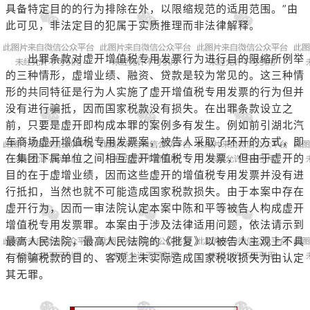
具备特定目的的行为排除在外，以限缩规范的适用范围。”由
此可见，非法定目的犯属于实质推理而非法律解释。
出罪条款对虚开增值税专用发票行为进行目的限缩所例举
的三种情形，虚增业绩、融资、贷款是较为常见的。这三种情
形的共同特征是行为人实施了虚开增值税专用发票的行为但并
没有进行骗抵，因而国家税款没有损失。在出罪条款设立之
前，只要是虚开即构成本罪的案例多有发生。例如前引湖北汽
车商场虚开增值税专用发票案，被告人采取了环开的方式，即
在集团下属单位之间相互虚开增值税专用发票，但由于虚开的
目的在于虚增业绩，因而这些虚开的增值税专用发票并没有进
行抵扣，当然也就不可能造成国家税款损失。由于本案中存在
虚开行为，因而一审法院认定本案中陈和平等被告人构成虚开
增值税专用发票罪。本案由于涉及法律适用问题，依法请示到
最高人民法院，最高人民法院的《批复》以被告人主观上不具
有偷骗税款的目的、客观上未实际造成国家税收损失为由认定
其无罪。