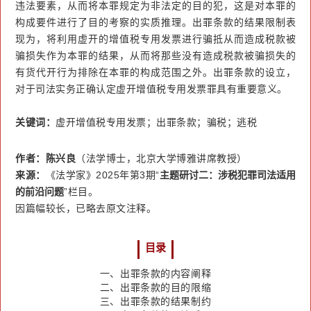
违法要素，从而将本罪规定为非法定的目的犯，这是对本罪的
构成要件进行了目的考察的实质推理。出罪条款的结果限制表
现为，将利用虚开的增值税专用发票进行骗抵从而造成税款被
骗损失作为本罪的结果，从而将那些没有造成税款被骗损失的
有货代开行为排除在本罪的构成范围之外。出罪条款的设立，
对于司法实务正确认定虚开增值税专用发票罪具有重要意义。
关键词：
虚开增值税专用发票；出罪条款；骗税；逃税
作者：
陈兴良
（法学博士，北京大学博雅讲席教授）
来源：
《法学家》2025年第3期“
主题研讨二：
涉税犯罪司法适用
的前沿问题
”栏目。
因篇幅较长，已略去原文注释。
目录
一、出罪条款的内容阐释
二、出罪条款的目的限缩
三、出罪条款的结果制约