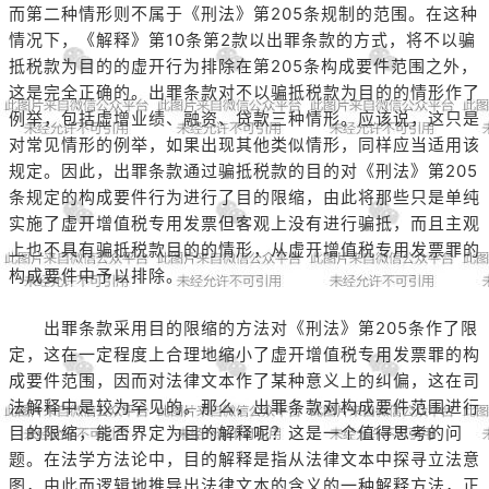
而第二种情形则不属于《刑法》第205条规制的范围。在这种
情况下，《解释》第10条第2款以出罪条款的方式，将不以骗
抵税款为目的的虚开行为排除在第205条构成要件范围之外，
这是完全正确的。出罪条款对不以骗抵税款为目的的情形作了
例举，包括虚增业绩、融资、贷款三种情形。应该说，这只是
对常见情形的例举，如果出现其他类似情形，同样应当适用该
规定。因此，出罪条款通过骗抵税款的目的对《刑法》第205
条规定的构成要件行为进行了目的限缩，由此将那些只是单纯
实施了虚开增值税专用发票但客观上没有进行骗抵，而且主观
上也不具有骗抵税款目的的情形，从虚开增值税专用发票罪的
构成要件中予以排除。
出罪条款采用目的限缩的方法对《刑法》第205条作了限
定，这在一定程度上合理地缩小了虚开增值税专用发票罪的构
成要件范围，因而对法律文本作了某种意义上的纠偏，这在司
法解释中是较为罕见的。那么，出罪条款对构成要件范围进行
目的限缩，能否界定为目的解释呢？这是一个值得思考的问
题。在法学方法论中，目的解释是指从法律文本中探寻立法意
图，由此而逻辑地推导出法律文本的含义的一种解释方法，正