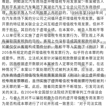
难题。例如湖北汽车商场虚开增值税专用发票案：本案被告人
陈和平系湖北汽车集团下属湖北汽车工业总公司汽车商场经
理，陈和平等人为达到股票上市的目的，1996年至1998年间
在汽车商场下属的分公司之间循环虚开增值税专用发票。循环
开票的特征是关联企业之间互相虚开增值税专用发票，但并不
用于抵扣，其目的在于虚增业绩。在本案中，被告人陈和平等
人以单位名义实施了虚开增值税专用发票行为，但主观上不具
有骗取国家税款的目的，客观上也没有造成国家税款的损失。
如果仅仅从客观构成要件分析，陈和平等人实施了《刑法》第
205条所规定的虚开增值税专用发票行为，似乎符合本罪的构
成要件。然而，立法机关是针对骗抵税款数额设置本罪法定刑
的，因而根据虚开数额对本案被告人定罪处罚明显不妥。在这
种情况下，本案以个案处理的方式被判决无罪。应当说，湖北
汽车商场虚开增值税专用发票案是我国《刑法》设立虚开增值
税专用发票罪后，虽然实施了虚开增值税专用发票行为但被判
决无罪的第一案。此后，随着同类案件不断增加，引发司法机
关的关注。在2004年全国部分法院经济犯罪审判工作座谈会
上，与会人员对不以骗抵税款为目的的虚开增值税专用发票行
为是否构成本罪进行了讨论并形成一致意见：“对于司法实践