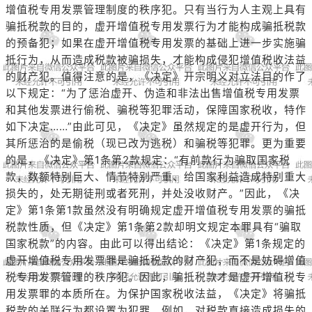
增值税专用发票管理制度的秩序犯。只有当行为人主观上具有
骗抵税款的目的，虚开增值税专用发票行为才能构成骗抵税款
的预备犯；如果在虚开增值税专用发票的基础上进一步实施骗
抵行为，从而造成税款被骗损失，才能构成侵犯增值税收法益
的财产犯。值得注意的是，《决定》开宗明义对立法目的作了
以下规定：“为了惩治虚开、伪造和非法出售增值税专用发票
和其他发票进行偷税、骗税等犯罪活动，保障国家税收，特作
如下决定……”由此可见，《决定》虽然规定的是虚开行为，但
其所惩治的是偷税（现已改为逃税）和骗税等犯罪。更为重要
的是，《决定》第1条第2款规定：“有前款行为骗取国家税
款，数额特别巨大、情节特别严重、给国家利益造成特别重大
损失的，处无期徒刑或者死刑，并处没收财产。”因此，《决
定》第1条第1款虽然没有明确规定虚开增值税专用发票的骗抵
税款性质，但《决定》第1条第2款却明文规定本罪具有“骗取
国家税款”的内容。由此可以得出结论：《决定》第1条规定的
虚开增值税专用发票罪是骗抵税款的财产犯，而不是妨碍增值
税专用发票管理的秩序犯。因此，骗抵税款才是虚开增值税专
用发票罪的本质所在。为保护国家税收法益，《决定》将骗抵
税款的关联行为都设置为犯罪。例如，对税款直接造成损失的