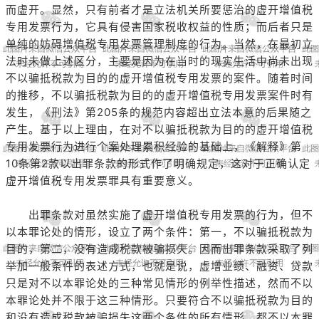
而虚开。显然，只有前者才是立法机关所要惩治的虚开增值税
专用发票行为，它具有侵害国家税收权益的性质；而后者只是
单纯的妨碍增值税专用发票管理制度的行为。当然，在最初立
法时未做上述区分，主要是因为在当时的现实生活中尚未出现
不以骗抵税款为目的的虚开增值税专用发票的案件。随着时间
的推移，不以骗抵税款为目的的虚开增值税专用发票案件时有
发生，《刑法》第205条的规范内容超出立法本意的后果随之
产生。基于以上理由，在对不以骗抵税款为目的的虚开增值税
专用发票行为进行个案处理累积经验的基础上，《解释》第
10条第2款以出罪条款的形式作了明确规定，这对于正确认定
虚开增值税专用发票罪具有重要意义。
出罪条款对虽然实施了虚开增值税专用发票的行为，但不
以本罪论处的情形，设立了两个条件：第一，不以骗抵税款为
目的，第二，没有造成税款被骗损失。因而出罪条款采取了列
举加一般条件的表述方式，也就是说，虚增业绩、融资、贷款
只是对不以本罪论处的三种常见情形的例举性描述，然而不以
本罪论处并不限于这三种情形。只要符合不以骗抵税款为目的
和没有造成税款被骗损失这两个条件的所有情形，都不以本罪