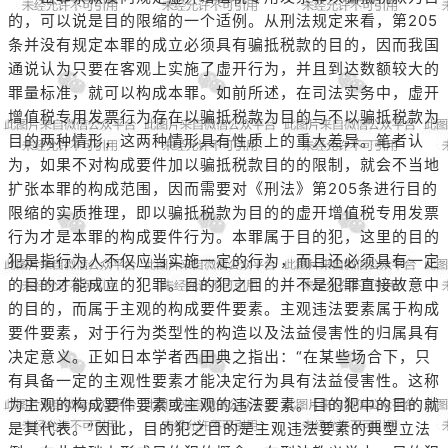
的，可以说是目的限缩的一个适例。从刑法规定来看，第205
条并没有规定本罪的成立必须具有骗抵税款的目的，因而我国
通说认为只要在客观上实施了虚开行为，并且到达数额较大的
罪量标准，就可以构成本罪。如前所述，在司法实务中，虚开
增值税专用发票行为存在以骗抵税款为目的与不以骗抵税款为
目的两种情形，这两种情形具有性质上的重大差异。笔者认
为，如果不对构成要件加以骗抵税款目的的限制，就会不当地
扩张本罪的构成范围，因而需要对《刑法》第205条进行目的
限缩的实质推理，即以骗抵税款为目的的虚开增值税专用发票
行为才是本罪的构成要件行为。本罪属于目的犯，这里的目的
犯是指行为人不仅应当实施一定的行为，而且还必须具有一定
的目的才能成立的犯罪。目的犯之目的并不是犯罪直接故意中
的目的，而属于主观的构成要件要素。主观违法要素属于构成
要件要素，对于行为类型性的构造以及法益侵害性的归属具有
决定意义。正如日本学者西田典之指出：“在某些场合下，只
有具备一定的主观性要素才能决定行为具有法益侵害性。这称
为主观的构成要件要素或主观的违法要素。目的犯中的目的就
是其代表。”因此，目的犯之目的是主观违法要素的典型立法