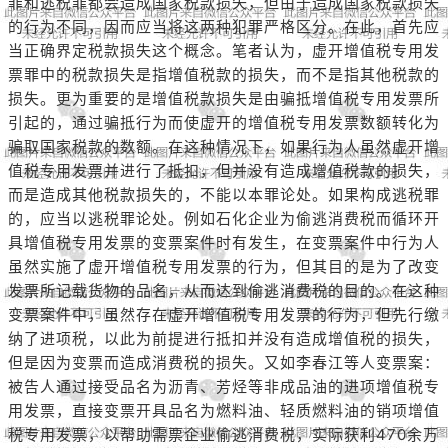
罪和逃税罪都会造成国家税款损失，但由于造成国家税款损失
的行为不同，因而应当将这两种犯罪严格区分。在此，首先应
当正确界定税款损失这个概念。笔者认为，虚开增值税专用发
票罪中的税款损失是指增值税款的损失，而不是指其他税款的
损失。更为重要的是增值税款损失是由骗抵增值税专用发票所
引起的，通过骗抵行为而使虚开的增值税专用发票数额转化为
骗取国家税款的数额。在这种情况下，如果行为人虽然虚开增
值税专用发票并进行了抵扣，但并没有造成增值税款的损失，
而是造成其他税款损失的，不能以本罪论处。如果构成逃税罪
的，应当以逃税罪论处。例如石化企业为偷逃消费税而循环开
具增值税专用发票的变票案件时有发生，在变票案件中行为人
虽然实施了虚开增值税专用发票的行为，但其目的是为了改变
发票所记载货物的品名，从而达到偷逃消费税的目的。在这种
变票案件中，虽然存在虚开增值税专用发票的行为，但先行缴
纳了进项税，以此为前提进行抵扣并没有造成增值税的损失，
但是因为变票而造成消费税的损失。又如李春江等人变票案：
被告人通过接受品名为沥青、芳烃等非成品油的进项增值税专
用发票，直接变票开具品名为燃料油、轻质燃料油的销项增值
税专用发票，以帮助需票企业偷逃消费税，实际获利470余万