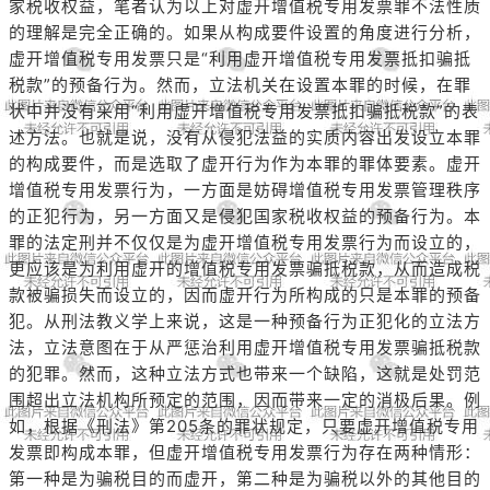
家税收权益，笔者认为以上对虚开增值税专用发票罪不法性质
的理解是完全正确的。如果从构成要件设置的角度进行分析，
虚开增值税专用发票只是“利用虚开增值税专用发票抵扣骗抵
税款”的预备行为。然而，立法机关在设置本罪的时候，在罪
状中并没有采用“利用虚开增值税专用发票抵扣骗抵税款”的表
述方法。也就是说，没有从侵犯法益的实质内容出发设立本罪
的构成要件，而是选取了虚开行为作为本罪的罪体要素。虚开
增值税专用发票行为，一方面是妨碍增值税专用发票管理秩序
的正犯行为，另一方面又是侵犯国家税收权益的预备行为。本
罪的法定刑并不仅仅是为虚开增值税专用发票行为而设立的，
更应该是为利用虚开的增值税专用发票骗抵税款，从而造成税
款被骗损失而设立的，因而虚开行为所构成的只是本罪的预备
犯。从刑法教义学上来说，这是一种预备行为正犯化的立法方
法，立法意图在于从严惩治利用虚开增值税专用发票骗抵税款
的犯罪。然而，这种立法方式也带来一个缺陷，这就是处罚范
围超出立法机构所预定的范围，因而带来一定的消极后果。例
如，根据《刑法》第205条的罪状规定，只要虚开增值税专用
发票即构成本罪，但虚开增值税专用发票行为存在两种情形：
第一种是为骗税目的而虚开，第二种是为骗税以外的其他目的