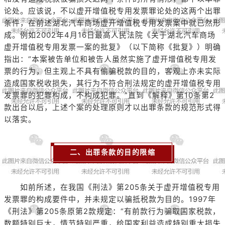
论处。应该说，不以虚开增值税专用发票罪论处的这两个出罪
条件，在前述湖北汽车商场虚开增值税专用发票案中就已然形
成。例如2002年4月16日最高人民法院《关于湖北汽车商场
虚开增值税专用发票一案的批复》（以下简称《批复》）明确
指出：“本案被告单位和被告人虽然实施了虚开增值税专用发
票的行为，但主观上不具有偷骗税款的目的，客观上亦未实际
造成国家税收损失，其行为不符合刑法规定的虚开增值税专用
发票罪的犯罪构成，不构成犯罪。”直到《解释》第10条第2
款出台以后，上述个案的处理原则才以出罪条款的规范形式得
以落实。
二、出罪条款的目的限缩
如前所述，在我国《刑法》第205条关于虚开增值税专用
发票罪的构成要件中，并未规定以骗抵税款为目的。1997年
《刑法》第205条原第2款规定：“有前款行为骗取国家税款，
数额特别巨大，情节特别严重，给国家利益造成特别重大损失