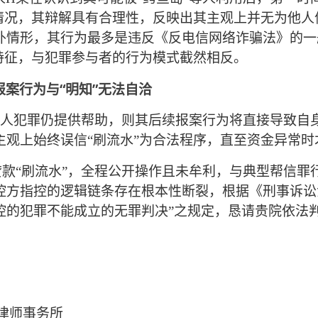
情况，其辩解具有合理性，反映出其主观上并无为他人
外情形，其行为最多是违反《反电信网络诈骗法》的一
特征，与犯罪参与者的行为模式截然相反。
报案行为与
“明知”无法自洽
”他人犯罪仍提供帮助，则其后续报案行为将直接导致自
主观上始终误信
“刷流水”为合法程序，直至资金异常
贷款
“刷流水”，全程公开操作且未牟利，与典型帮信罪
控方指控的逻辑链条存在根本性断裂，根据《刑事诉讼
控的犯罪不能成立的无罪判决”之规定，恳请贵院依法
律师事务所