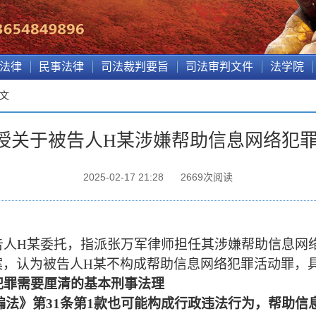
法律
民事法律
司法裁判要旨
司法审判文件
法学院
正文
授关于被告人H某涉嫌帮助信息网络犯罪
2025-02-17 21:28
2669
次阅读
告人
H某
委托，
指派张万军律师
担任其涉嫌
帮助信息网
案，认为
被告人
H某
不构成
帮助信息网络犯罪活动罪
，
犯罪需要厘清的基本刑事法理
骗法》第
31条第1款
也可能构成行政违法行为，
帮助信