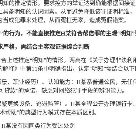
观明知的推定情形，要求控方的举证达到确能根据间接证
上具备明知的认识因素。
从而避免
降低
该罪
证明标准，
为当成犯罪来处理，从而冤枉无辜，造成冤假错案。
水”的行为，不能直接推定
H某
符合帮信罪的主观
“明知
要求严格，需结合主客观证据综合判断
符合上述推定
“明知”的情形
。两高
在《关于办理非法利
的解释》
中
第
11条中明确指出，认定“明知”需结合以
背景、职业经历）
。
认知能力：
H某
系普通公民，无任
水可贷款”的承诺，缺乏对网络犯罪手段的辨识能力。
频繁更换设备、逃避监管）
。
H某
全程公开办理银行卡
技术帮助”的典型行为模式存在本质区别。
。
H某没有
因同类行为受过处罚