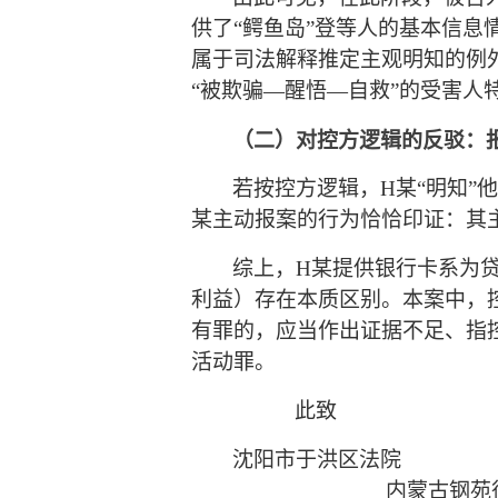
供
了
“鳄鱼岛”登等人的基本
信息
属于
司法解释
推定主观明知的例
“被欺骗—醒悟—自救”的受害人
（二）对控方逻辑的反驳：
若按控方逻辑，
H某
“明知
某
主动报案的行为恰恰印证：其
综上，
H某
提供银行卡系为
利益）存在本质区别。
本案中，
有罪的，应当作出证据不足、指
活动罪。
此致
沈阳市于洪区法院
内蒙古
钢苑