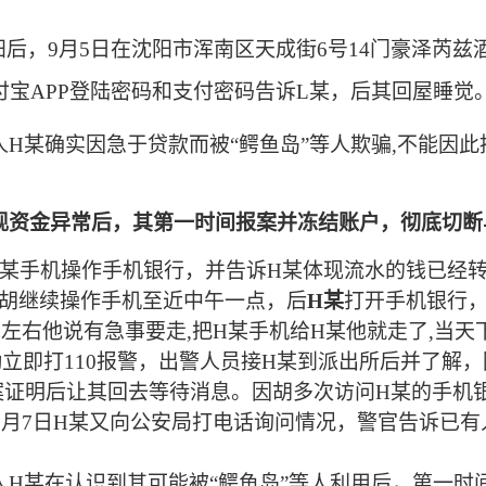
阳后，
9月
5
日在沈阳市浑南区天成街
6号14门豪泽芮兹
付宝
APP登陆密码和支付密码告诉
L某
，
后其回屋睡觉
人
H某
确实因急于贷款而
被
“
鳄鱼岛
”
等
人欺骗
,
不能因此
现资金异常后，其第一时间报案并冻结账户，彻底切断
H某
手机操作手机银行，并告诉
H某
体现流水的钱已经
胡继续操作手机至近中午一点，
后
H某
打开手机银行
点左右他说有急事要走,把H某手机给H某他就走了,
当天
勤立即打
110报警，出警人员接
H某
到派出所后并了解
，
案证明后让
其
回去等待消息。因胡多次访问
H某
的手机
月7日
H某
又
向公安局打电话询问情况，警官告诉已有
人
H某
在认识到其可能被
“鳄鱼岛”等人利用后，第一