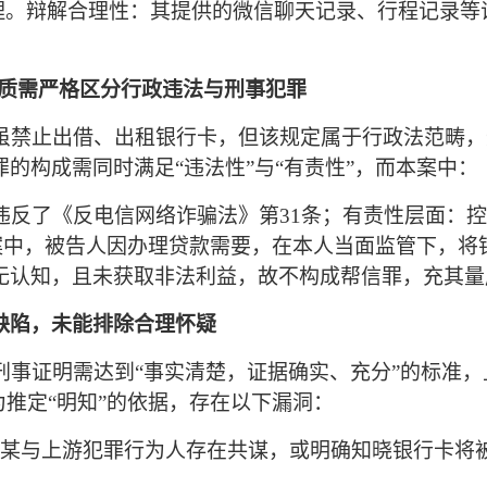
理。辩解合理性：其提供的微信聊天记录、行程记录等
性质需严格区分行政违法与刑事犯罪
条虽禁止出借、出租银行卡，但该规定属于行政法范畴
的构成需同时满足“违法性”与“有责性”，而本案中：
违反了《反电信网络诈骗法》第
31条；有责性层面：
案中，
被告人因办理贷款需要，
在本人当面监管下，
将
无认知，且未获取非法利益，故不构成帮信罪
，充其量
缺陷，未能排除合理怀疑
，刑事证明需达到“事实清楚，证据确实、充分”的标准
为推定“明知”的依据，存在以下漏洞：
H某
与上游犯罪行为人存在共谋，或明确知晓银行卡将