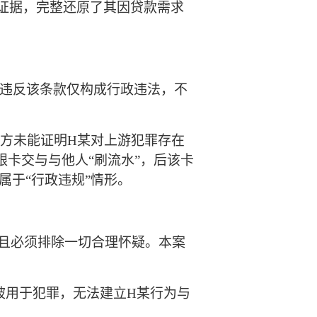
证据，完整还原了其因贷款需求
，违反该条款仅构成行政违法，不
控方未能证明
H某
对上游犯罪存在
银卡交
与与他人
“刷流水”，后该卡
属于
“行政违规”情形。
，且必须排除一切合理怀疑。本案
被用于犯罪，无法建立
H某
行为与