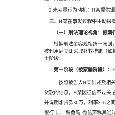
2
.未考量行为动机：
H某
提供银
H
在事发
主动报
三、
某
过程中
（一）刑法理论视角：报案
根据刑法主客观相统一原则
被利用后立即采取补救措施（如报
个阶段：
第一阶段（被蒙骗阶段）：
按照
被告人
H某
供述及相
贷款的信息，
H某
因
征信不过关
,
并说明想贷款
30万，利率3~6之
银行卡
。
“鳄鱼岛”微信
声称
其
通