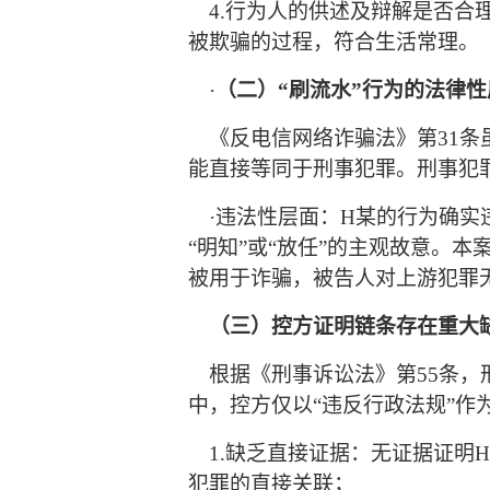
4
.行为人的供述及辩解是否合
被欺骗的过程，符合生活常理。
·
（二）
“刷流水”行为的法律
《反电信网络诈骗法》第
31
能直接等同于刑事犯罪。刑事犯罪
·违法性层面：
H某
的行为确实
“明知”或“放任”的主观故意。
本
被用于诈骗
，
被告人对上游犯罪
（
三
）控方证明链条存在重大
根据《刑事诉讼法》第
55条
中，控方仅以“违反行政法规”作
1.缺乏直接证据：无证据证明
犯罪的直接关联；