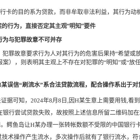
行卡的目的系为贷款，而非牟取非法利益，其行为动
案的行为，直接否定其主观
“明知”要件
行为与犯罪故意不可并存
，犯罪故意要求行为人对其行为的危害后果持
“希望或
案），则表明其主观上不存在对犯罪的“明知”或“放任
H某
误信
“刷流水”系合法贷款流程，配合操作系出于对
关证据可知，
2
024年8月8日,因
H某
生意上需要用钱
,
看到
在银
行尝试贷款失败
，
故按照上述信息所留二维码加在
间。鳄鱼岛让
H某
办理一张转帐数额不受限的中国银行
过
技术操作产生流水，多次操作后就有了银行流水，符