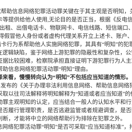
成
帮助信息网络犯罪活动罪关键在于其主观是否明知，
卡等
提供给他人使用
,无论目的是否正当
，
根据《反电
、出租、出借电话卡、物联网卡、电信线路、短信端口
得假冒他人身份或者虚构代理关系开立上述卡、账户
借卡行为系帮助他人实施网络犯罪，其具有
“明知”的犯
在逻辑缺陷，鉴于
网络上游犯罪的隐蔽性和复杂性，公
证据比较困难，检察院承担直接证明下游犯罪行为人主
帮助信息网络犯罪活动罪
“明知”理由。
释来看，
慢慢转向认为
“明知”不包括应当知道的情形
。
高
发布的《关于办理非法利用信息网络、帮助信息网络
采取以往司法解释将明知解释为
“知道或者应当知道”
动罪主观明知的认定，应当结合一般人的认知水平和行
是否履行管理职责，是否逃避监管或者规避调查，是否
判断，才能将中立的网络帮助行为排除在犯罪之外。
息网络犯罪活动罪
“
明知
”
是否可采取
“
应当知道
标准
”，