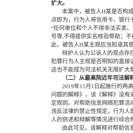
扩大。
本案中，
被告人
H某
是否
构
点即为，
行为人
将信用卡
、
银行
“任何单位和个人不得非法买卖
号等,不得提供实名核验帮助
；
不
此，
被告人
H某
主观应当知道其
辩护人认为
公诉人的
观点存
犯罪行为人主观是否明知的直接
这也不能成为司法机关无限扩大
（二）
从最高院近年司法解
2019年11月1日起施行的
两
问题的解释》，
该
《解释》没有
定规则
。
对帮助信息网络犯罪活
违反法律的禁止性规定，行为人
人的供述和辩解等情况进行综合
由此可见，该解释对
帮助信