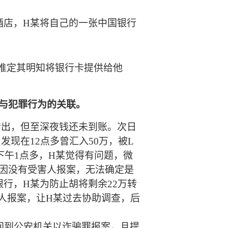
酒店
，
H某
将自己的一张中国银行
。
推定其明知将
银行
卡提供给他
与犯罪行为的关联。
转出，但至深夜钱还未到账。次日
，发现在
12点多曾汇入50万，被
L
下午
1点多，H某
觉得有问题，微
因
没有受害人报案，无法确定是
银行，
H某
为防止胡将剩余
22万转
人报案，让
H某
过去协助调查，
后
时间到公安机关以诈骗罪报案，且提