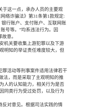
关于这一点，承办人员的主要观
信网络诈骗法》第
31条第1款规定:
、银行账户、支付账户、互联网账
、账号等。
”均系违法行为
。因
罪故意。
安机关要收集上
游犯罪以及下游
观明知的举证责任难度较大，
但
犯罪活动等刑事案件适用法律若干
的做法，而是采取了主观明知的推
为人的认知能力，相关行为是否
因同类行为受过处罚，以及行为
持反对意见。
根据司法实践的情