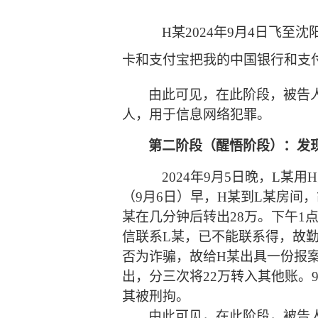
H某
2024年9月
4
日飞至沈
卡和支付宝把我的中国银行和支
由此可见，在此阶段，
被告
人
，
用于信息网络犯罪。
第二阶段（醒悟阶段）：发
2024年
9月5日
晚
，
L某
用
（
9月6日）早，
H某
到
L某
房间，
某
在几分钟后转出
28万
。下午
1
信联系
L某
，已不能联系得，故
否为诈骗，
故
给
H某
出具一份报
出，分三次将22万转入其他账。9
其
被刑拘
。
由此可见，在此阶段，
被告