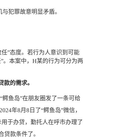
机与犯罪故意明显矛盾。
放任”态度。若行为人意识到可能
”。本案中，
H某
的行为可分为两
贷款的需求
。
“鳄鱼岛”在朋友圈发了一条可给
2024年
8月8日了“鳄鱼岛”微信
，
卡用于办贷，勤托人在呼市办理了
合贷款条件了。