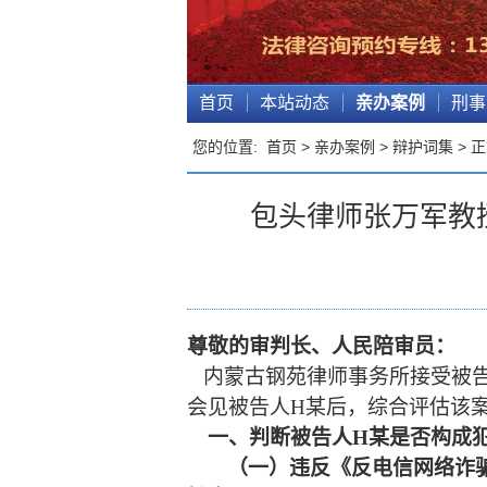
首页
本站动态
亲办案例
刑事
您的位置:
首页
>
亲办案例
>
辩护词集
> 
包头律师张万军教
尊敬的审判长、人民陪审员
：
内蒙古
钢苑
律师事务所接受
被
会见
被告人
H某
后，
综合评估该
一、判断
被告人
H某
是否构成
（
一
）
违反
《反电信网络诈