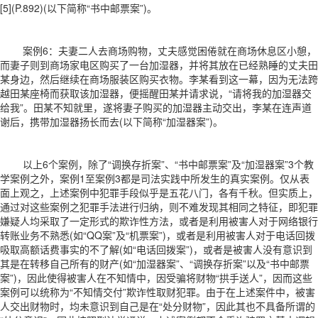
[5](P.892)(以下简称“书中邮票案”)。
案例6：夫妻二人去商场购物，丈夫感觉困倦就在商场休息区小憩，
而妻子则到商场家电区购买了一台加湿器，并将其放在已经熟睡的丈夫田
某身边，然后继续在商场服装区购买衣物。李某看到这一幕，因为无法跨
越田某座椅而获取该加湿器，便摇醒田某并请求说，“请将我的加湿器交
给我”。田某不知就里，遂将妻子购买的加湿器主动交出，李某在连声道
谢后，携带加湿器扬长而去(以下简称“加湿器案”)。
以上6个案例，除了“调换存折案”、“书中邮票案”及“加湿器案”3个教
学案例之外，案例1至案例3都是司法实践中所发生的真实案例。仅从表
面上观之，上述案例中犯罪手段似乎是五花八门，各有千秋。但实质上，
通过对这些案例之犯罪手法进行归纳，则不难发现其相同之特征，即犯罪
嫌疑人均采取了一定形式的欺诈性方法，或者是利用被害人对于网络银行
转账业务不熟悉(如“QQ案”及“机票案”)，或者是利用被害人对于电话回拨
吸取高额话费事实的不了解(如“电话回拨案”)，或者是被害人没有意识到
其是在转移自己所有的财产(如“加湿器案”、“调换存折案”以及“书中邮票
案”)，因此使得被害人在不知情中，因受骗将财物“拱手送人”，因而这些
案例可以统称为“不知情交付”欺诈性取财犯罪。由于在上述案件中，被害
人交出财物时，均未意识到自己是在“处分财物”，因此其也不具备所谓的