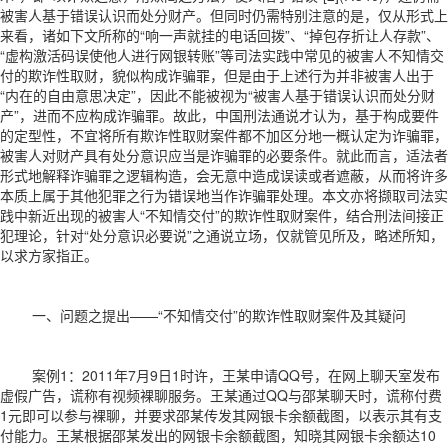
被害人基于错误认识而处分财产。但同时仍需特别注意的是，仅从形式上
来看，诸如下文所称的“响一声就挂的电话回拨”、“掉包存折让人存款”、
“虚构激活码误使他人进行网银转账”等司法实践中常见的被害人不知情交
付的欺诈性取财，貌似构成诈骗罪，但是由于上述行为并非被害人出于
“内在的自由意思决定”，因此不能被视为“被害人基于错误认识而处分财
产”，进而不应构成诈骗罪。故此，中国刑法通说才认为，基于构成要件
的定型性，不宜将所有欺诈性取财案件都不加区分地一概认定为诈骗罪，
被害人对财产具有处分意识应当是诈骗罪的必要条件。就此而言，适法者
形式地解释诈骗罪之逻辑构造，会无意中造成误读或者遮蔽，从而将许多
本质上属于其他犯罪之行为错误地当作诈骗罪处理。本文亦将撷取司法实
践中新近出现的被害人“不知情交付”的欺诈性取财案件，结合刑法间接正
犯理论，针对“处分意识必要说”之通说立场，仅就管见所及，略述所知，
以求方家指正。
一、问题之提出——“不知情交付”的欺诈性取财案件及其疑问
案例1：2011年7月9日1时许，王某申请QQ号，在网上聊天室发布
虚假广告，谎称有视频裸聊服务。王某通过QQ与邵某聊天时，谎称付费
1元即可以参与裸聊，并要求邵某传发其网银卡余额截图，以表示其有支
付能力。王某根据邵某发出的网银卡余额截图，知晓其网银卡余额达10