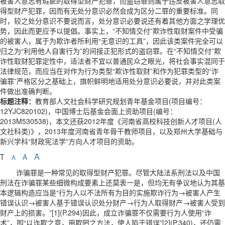
被害人意志有瑕疵的取得型财产犯罪，而盗窃罪则属于违反被害人意志取
得型财产犯罪，因而有无处分意识必然会成为区分二罪的重要标准。同
时，较之处分意识不要说而言，处分意识必要说还有着其他方面之学理优
势，因此而更应予以提倡。事实上，“不知情交付”欺诈性取财案件中受骗
的被害人，属于为欺诈者所利用“无意识的工具”，因此该类案件完全可以
归之为“利用他人自害行为”的间接正犯形式的盗窃罪。在“不知情交付”欺
诈性取财犯罪定性中，适法者不宜以普通民众之眼光，将社会事实混同于
法律规范，而应当在对作为行为类型“欺诈性取财”和作为犯罪类型的“诈
骗罪”严格区分之基础上，旗帜鲜明地适用处分意识必要说，并对此类案
件做出准确判断。
标题注释：
教育部人文社会科学研究规划青年基金项目(项目编号：
12YJC820102)，中国博士后基金会面上资助项目(编号：
2013M530538)，本文还获2012年度《河南省高校科技创新人才项目(人
文社科类)》，2013年度河南省青年骨干教师项目，以及郑州大学基础与
新兴学科“财政宪法学”方向人才项目的资助。
A
T
A
A
诈骗罪是一种常见的取得型财产犯罪。尽管大陆法系刑法以及中国
刑法在诈骗罪某些细微构成要素上还莫衷一是，但均无有争议地认为其基
本逻辑构造应当是“行为人以不法所有为目的实施欺诈行为→被害人产生
错误认识→被害人基于错误认识处分财产→行为人取得财产→被害人受到
财产上的损害。”[1](P.294)因此，成立诈骗罪不仅需要行为人使用“诈
术”，即“以诈欺之意，用欺罔之方法，使人陷于错误”[2](P.340)，还仍需