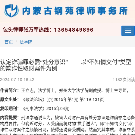
13654849896
包头律师张万军热线：
Tog
nav
首页
法学院
认定诈骗罪必需“处分意识” ——以“不知情交付”类型
的欺诈性取财案件为例
2024-07-10 16:42
1182
次阅读
作者简介：
王立志，法学博士，郑州大学法学院副教授、博士生导师，
原文出处：
《政法论坛》(京)2015年第1期 第119-131页
复印期刊：
《刑事法学》
2015年04期
内容提要：
刑法学通说认为，被害人对财产具有处分意识是诈骗罪之必备
构成要件。但晚近时分，因受骗而将财物“拱手送人”，即“不知情交付”欺
诈性取财案件之频繁出现，使得通说备受质疑。然而究其本质，诈骗罪系