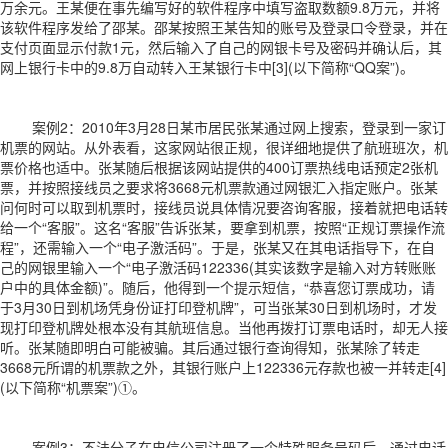
万余元。王某便在事先编写好的软件程序中填写盗取数额9.8万元，并将
该软件程序发给了邵某。邵某按照王某告知的账号及登录口令登录，并在
支付页面显示付款1元，然后输入了自己的网银卡号及密码并确认后，其
网上银行卡中的9.8万自动转入王某银行卡中[3](以下简称“QQ案”)。
案例2：2010年3月28日某市居民张某通过网上搜索，登录到一家订
机票的网站。从外表看，这家网站很正规，很详细地提供了航班班次，机
票价格也适中。张某随后根据该网站提供的400订票热线电话预定2张机
票，并按照接线员之要求将3668元机票款通过网银汇入指定账户。张某
问何时可以取到机票时，接线员说具体情况要咨询客服，接着就把电话转
给一个“客服”。这名“客服”告诉张某，要拿到机票，按照“正规订票操作流
程”，还需输入一个“电子激活码”。于是，张某又在其电话指导下，在自
己的网银里输入一个“电子激活码122336(其实该数字是输入对方转账账
户中的具体金额)”。随后，他得到一个提示短信，“恭喜您订票成功，请
于3月30日到机场凭身份证打印登机牌”，可当张某30日到机场时，才发
现打印登机牌处根本没有其航班信息。当他再拨打订票电话时，却无人接
听。张某随即明白可能被骗。其后通过银行查询得知，张某除了转走
3668元所谓的机票款之外，其银行账户上122336元存款也被一并转走[4]
(以下简称“机票案”)①。
案例3：不法分子在电信公司注册了一个特殊服务号码后，通过电话