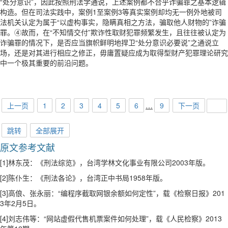
“处分意识”，因此按照刑法学通说，上述案例都不合乎诈骗罪之基本逻辑
构造。但在司法实践中，案例1至案例3等真实案例却均无一例外地被司
法机关认定为属于“以虚构事实，隐瞒真相之方法，骗取他人财物的”诈骗
罪。④故而，在“不知情交付”欺诈性取财犯罪频繁发生，且往往被认定为
诈骗罪的情况下，是否应当旗帜鲜明地捍卫“处分意识必要说”之通说立
场，还是对其进行相应之修正，毋庸置疑应成为取得型财产犯罪理论研究
中一个极其重要的前沿问题。
上一页
1
2
3
4
5
6
…
9
下一页
跳转
全部展开
原文参考文献
[1]林东茂：《刑法综览》，台湾学林文化事业有限公司2003年版。
[2]陈仆生：《刑法各论》，台湾正中书局1958年版。
[3]高俍、张永丽：“编程序截取网银余额如何定性”，载《检察日报》201
3年2月5日。
[4]刘志伟等：“网站虚假代售机票案件如何处理”，载《人民检察》2013