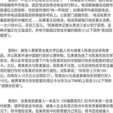
转接器将声讯电话、固定电话及移动电话进行默认，电话群拨器自动拨号
接通后立即挂断，也就是所谓的“响一声就挂”，如果被呼叫者回拨电话，
软件将电话直接接到特殊服务号码上。公安部门提醒市民：“电话吸费诈
骗是新型的诈骗形式……如果事主回电话，电话将被强行吸收事主话费，
一次少则30元，多则几百元。”而某媒体记者从黑龙江省公安厅获悉，这
种诈骗正在泛滥成灾，并有可能超过短信诈骗的趋势②(以下简称“电话回
拨案”)。
案例4：被告人黄某冒充某大学后勤人员与被害人陈某洽谈采购食
品，并让陈某开通中国银行存折以便转账。后黄某伪造了与陈某同名的军
官证，再以此军官证办理了户名与陈某同名的中国银行存折及配套的借记
卡。次日，黄某再次与陈某面谈，趁陈某不注意，以先前用伪造军官证骗
领的银行存折与陈某的存折进行调包，对陈某说：“你存折上只有100
元，你再存入10万元以证明实力”。陈某信以为真遂拿着存折到银行存入
10元。被黄某用与存折配套的借记卡分多次从TAM机上取走③(以下简称
“调换存折案”)。
案例5：张某发现被害人一本名为《诈骗罪探究》的书中夹有一张清
代邮票，便声称借该书阅读，被害人在没有意识到书中夹有贵重邮票的情
况下，将书借给张某。张某将其中的邮票据为己有后，将书还给被害人