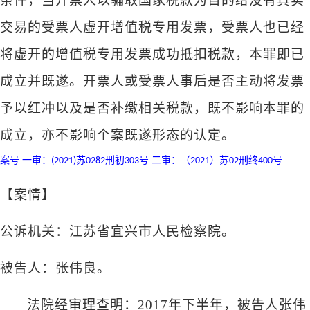
条件，当开票人以骗取国家税款为目的给没有真实
交易的受票人虚开增值税专用发票，受票人也已经
将虚开的增值税专用发票成功抵扣税款，本罪即已
成立并既遂。开票人或受票人事后是否主动将发票
予以红冲以及是否补缴相关税款，既不影响本罪的
成立，亦不影响个案既遂形态的认定。
案号
一审：
苏
刑初
号 二审：（
）苏
刑终
号
(2021)
0282
303
2021
02
400
【案情】
公诉机关：江苏省宜兴市人民检察院。
被告人：张伟良。
法院经审理查明：
2017年下半年，被告人张伟