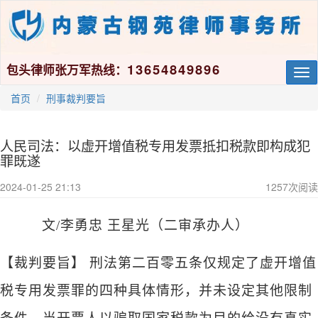
13654849896
包头律师张万军热线：
Tog
nav
首页
刑事裁判要旨
人民司法：以虚开增值税专用发票抵扣税款即构成犯
罪既遂
2024-01-25 21:13
1257
次阅读
文
/李勇忠 王星光（二审承办人）
【裁判要旨】
刑法第二百零五条仅规定了虚开增值
税专用发票罪的四种具体情形，并未设定其他限制