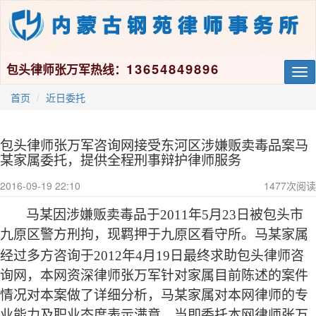
13654849896
包头律师张万军热线：
Tog
nav
首页
近日委托
包头律师张万军咨询网接受东河区涉嫌贩卖毒品案马
某家属委托，提供全程刑事辩护律师服务
2016-09-19 22:10
1477
次阅读
马某因涉嫌贩卖毒品于
2011
年
5
月
23
日
被包头市
九原区警方刑拘，现羁押于九原区看守所。马某家属
经过多方咨询于
2012
年
4
月
19
日
最终求助包头律师咨
询网，本网资深律师张万军针对家属目前陈述的案件
情况对本案做了详细分析，马某家属对本网律师的专
业能力及职业态度表示满意，当即委托本网律师张万