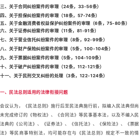
三、关于合同纠纷案件的审理（24条
，33-56条
）
四、关于担保纠纷案件的审理（18条
，57-74条
）
五、关于金融消费者权益保护纠纷案件的审理（6条
，75-80条
）
六、关于证券纠纷案件的审理（11条
，81-91条
）
七、关于营业信托纠纷案件的审理（8条
，92-99条
）
八、关于财产保险纠纷案件的审理（5条
，100-104条
）
九、关于票据纠纷案件的审理（5条
，104-109条
）
十、关于破产纠纷案件的审理（12条
，112-121条
）
十一、关于民刑交叉纠纷的处理（3条，122-124条）
一、民法总则适用的法律衔接问题
会议认为，《民法总则》施行后至民法典施行前，拟编入民法典但尚
未完成修订的《物权法》、《合同法》等民事基本法，以及不编入民
法典的《公司法》、《证券法》、《信托法》、《保险法》、《票据
法》等民商事特别法，均可能存在与《民法总则》规定不一致的情