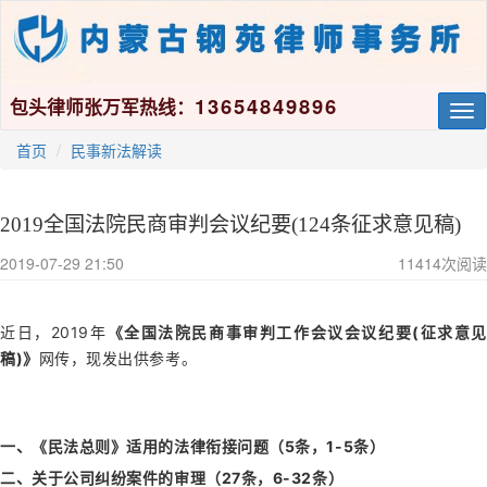
13654849896
包头律师张万军热线：
Tog
nav
首页
民事新法解读
2019全国法院民商审判会议纪要(124条征求意见稿)
2019-07-29 21:50
11414
次阅读
近日，2019年
《全国法院民商事审判工作会议会议纪要(征求意见
稿)》
网传，现发出供参考。
一、《民法总则》适用的法律衔接问题（5条
，1-5条
）
二、关于公司纠纷案件的审理（27条
，6-32条
）