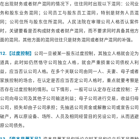
在出现财务或者财产混同的情况下，往往同时出现以下混同：公司业
务和股东业务混同；公司员工与股东员工混同，特别是财务人员混
同；公司住所与股东住所混同。人民法院在审理公司人格否认案件
时，关键要看是否构成财务或者财产混同，而不要求同时具备其他方
面的混同，其他方面的混同往往只是财务混同或者财产混同的补强。
12.【过度控制】
公司一旦被某一股东过度控制，其独立人格就会沦
道具，此时如仍然恪守公司独立人格，就会严重损害公司债权人利
益，应当否认公司人格。在多个关联公司由同一人、夫妻、母子或者
家族控制的场合，在认定是否应当否定公司人格时，重点就要考察是
否存在过度控制的情形。以下情形，一般可以认定存在过度控制：子
公司向母公司及其他子公司输送利益；母子公司进行交易，收益归母
公司，损失却由子公司承担；先抽逃公司资金或解散公司或宣告公司
破产，再以原设备、场所、人员及相同经营目的另设公司，从而逃避
原公司债务。
13.【资本显著不足】
资本显著不足包括设立时不足和设立后不足两种