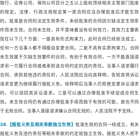
银行、证券公司、保险公司百分之五以上股权须经相关主管部门批准
的规定。法律、行政法规规定某一类合同应当办理批准后才能生效
的，批准是合同的法定生效条件，未经批准的合同因欠缺法定生效条
件而未生效。合同未生效，并不意味着没有任何效力，其效力主要表
现在以下几个方面：一是具有形式拘束力。此时合同已经依法成立，
任何一方当事人都不得擅自变更合同。二是不具有实质拘束力。合同
未生效属于欠缺生效要件的合同，有别于有效合同，一方不能直接请
求另一方履行合同或者承担该合同约定的违约责任。当事人请求履行
合同、承担其他违约责任的，人民法院应当向其释明，告知其将诉讼
请求变更为继续履行报批义务。经释明后当事人仍拒绝变更诉讼请求
的，可以驳回其诉讼请求。三是可以通过办理批准手续促成合同生
效。未生效合同仍有通过办理批准手续而趋于有效的可能，故也不同
于无效合同。当事人直接请求确认合同无效的，人民法院不予支持。
38.【报批义务及相关条款独立生效】
批准生效的合同一经成立，有关
报批义务及违约责任等相关条款的约定就独立生效。报批义务人拒不