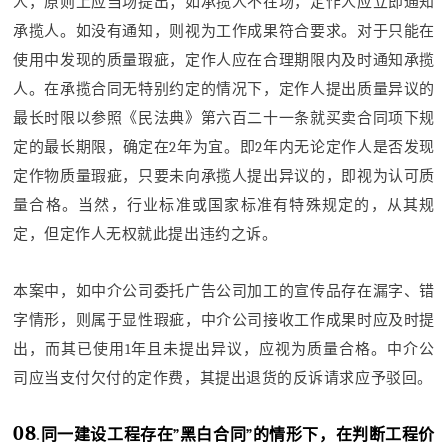
人，原则上应当场提出；如承揽人不在场，定作人应立即通知
承揽人。如没有通知，则视为工作成果符合要求。对于只能在
使用中发现的质量瑕疵，定作人应在合理期限内及时通知承揽
人。在承揽合同无特别约定的情况下，定作人提出质量异议的
最长时限以参照《民法典》第六百二十一条就买卖合同项下规
定的最长期限，确定在2年为宜。即2年内无论定作人是否发现
定作物质量瑕疵，只要未向承揽人提出异议的，即视为认可质
量合格。当然，行业标准或国家标准有特殊规定的，从其规
定，但定作人无权就此提出违约之诉。
本案中，如中介公司委托广告公司加工的宣传品存在漏字、错
字情形，则属于显性瑕疵，中介公司接收工作成果时应及时提
出，而其已使用1年且未提出异议，应视为质量合格。中介公
司应当支付欠付的定作费，其提出退货的反诉请求应予驳回。
08
.
同一建设工程存在”黑白合同”的情形下，在判断工程价