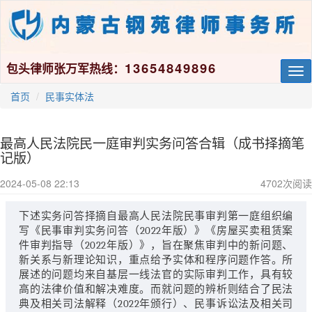
13654849896
包头律师张万军热线：
Tog
nav
首页
民事实体法
最高人民法院民一庭审判实务问答合辑（成书择摘笔
记版）
2024-05-08 22:13
4702
次阅读
下述实务问答择摘自最高人民法院民事审判第一庭组织编
写《民事审判实务问答（2022年版）》《房屋买卖租赁案
件审判指导（2022年版）》，旨在聚焦审判中的新问题、
新关系与新理论知识，重点给予实体和程序问题作答。所
展述的问题均来自基层一线法官的实际审判工作，具有较
高的法律价值和解决难度。而就问题的辨析则结合了民法
典及相关司法解释（2022年颁行）、民事诉讼法及相关司