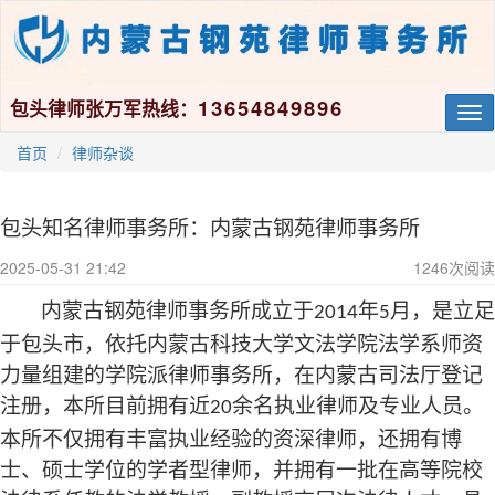
13654849896
包头律师张万军热线：
Tog
nav
首页
律师杂谈
包头知名律师事务所：内蒙古钢苑律师事务所
2025-05-31 21:42
1246
次阅读
内蒙古钢苑律师事务所成立于
年
月，是
立足
2014
5
于包头市，
依托内蒙古科技大学
文法学院
法学系师资
力量组建的学院派律师事务所，在内蒙古司法厅登记
注册
，
本所目前拥有
近
余名执业律师及专业人员。
20
本所不仅拥有丰富
执业
经验的资深律师，还拥有博
士、硕士学位的学者型律师，并拥有一批在高等院校