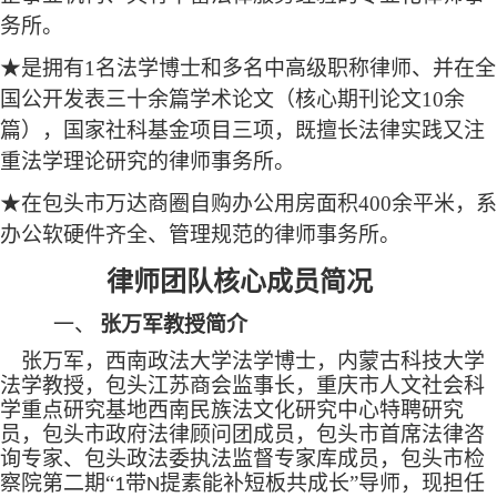
务所。
★是拥有1名法学博士和多名中高级职称律师、并在全
国公开发表三十余篇学术论文（核心期刊论文
10
余
篇）
，
国家社科基金项目三项，
既擅长法律实践又注
重
法学
理论研究的律师事务所。
★在包头市万达商圈自
购
办公
用房
面积
4
00
余
平
米
，
系
办公软
硬件齐全、管理规范的律师事务所。
律师团队
核心成员
简况
张万军
教授
简介
一、
张万军
，
西南政法大学法学博士，内蒙古科技大学
法学教授，包头江苏商会监事长，重庆市人文社会科
学重点研究基地西南民族法文化研究中心特聘研究
员，包头市政府法律顾问团成员，包头市首席法律咨
询专家、包头政法委执法监督专家库成员，包头市检
察院第二期
“
带
提素能补短板共成长”导师，现担任
1
N