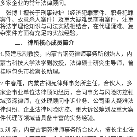
多家企业的常年法律顾问。
张博士擅长于刑事辩护（经济犯罪案件、职务犯罪
案件、故意杀人案件）及重大疑难民商事案件，注重
将法学理论知识与司法实践相结合，在代理疑难、复
杂案件方面有充足的实战经验。
律所核心成员
简介
二、
费建忠副教授
，内蒙古钢苑律师事务所创始人，内
1.
蒙古科技大学法学
副
教授，
法律硕士研究生导师，曾
挂职
包头市检察长助理
。
牛春雁，内蒙古钢苑律师事务所主任，合伙人，多
2.
家企事业单位法律顾问经历，合同事务与风险防控领
域资深律师，在处理顾问非诉业务、公司重大疑难法
律纠纷、企业法律风险防控、重大诉讼筹划及重大案
件代理等领域皆具备丰富的实务经验。
刘
浩，内蒙古钢苑律师事务所合伙人，擅长企业法
3.