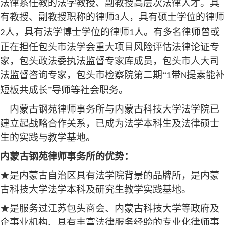
法律系任教的法学教授、副教授高层次法律人才。具
有教授、副教授职称的律师
人，具有硕士学位的律师
3
人，具有
法学
博士学位的律师
人
。
有多名律师曾或
2
1
正在担任包头市法学会重大项目风险评估法律论证专
家，包头政法委执法监督专家库成员，包头市人大司
法监督咨询专家，包头市检察院第二期
“
带
提素能补
1
N
短板共成长”导师等
社会
职务。
内蒙古
钢苑律师
事务所
与内蒙古科技大学法学院已
建立起战略合作关系，已成为法学本科生及法律硕士
生的实践与教学基地。
内蒙古钢
苑
律师事务所的优势：
★是内蒙
古自治区
具有法学院背景的品牌所，是内蒙
古科技大学法学本科及研究生教学实践基地。
★是服务过
江苏包头商会、
内蒙古科技大学等政府及
企事业机构、具有丰富法律服务经验的专业化律师事